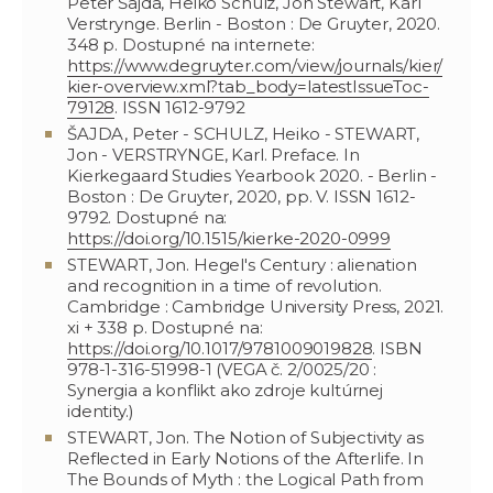
Peter Šajda, Heiko Schulz, Jon Stewart, Karl
Verstrynge. Berlin - Boston : De Gruyter, 2020.
348 p. Dostupné na internete:
https://www.degruyter.com/view/journals/kier/
kier-overview.xml?tab_body=latestIssueToc-
79128
. ISSN 1612-9792
ŠAJDA, Peter - SCHULZ, Heiko - STEWART,
Jon - VERSTRYNGE, Karl. Preface. In
Kierkegaard Studies Yearbook 2020. - Berlin -
Boston : De Gruyter, 2020, pp. V. ISSN 1612-
9792. Dostupné na:
https://doi.org/10.1515/kierke-2020-0999
STEWART, Jon. Hegel's Century : alienation
and recognition in a time of revolution.
Cambridge : Cambridge University Press, 2021.
xi + 338 p. Dostupné na:
https://doi.org/10.1017/9781009019828
. ISBN
978-1-316-51998-1 (VEGA č. 2/0025/20 :
Synergia a konflikt ako zdroje kultúrnej
identity.)
STEWART, Jon. The Notion of Subjectivity as
Reflected in Early Notions of the Afterlife. In
The Bounds of Myth : the Logical Path from