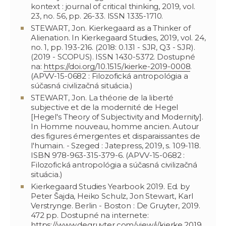
kontext : journal of critical thinking, 2019, vol.
23, no. 56, pp. 26-33. ISSN 1335-1710.
STEWART, Jon. Kierkegaard as a Thinker of
Alienation. In Kierkegaard Studies, 2019, vol. 24,
no. 1, pp. 193-216. (2018: 0.131 - SJR, Q3 - SJR).
(2019 - SCOPUS). ISSN 1430-5372. Dostupné
na:
https://doi.org/10.1515/kierke-2019-0008
.
(APVV-15-0682 : Filozofická antropológia a
súčasná civilizačná situácia.)
STEWART, Jon. La théorie de la liberté
subjective et de la modernité de Hegel
[Hegel's Theory of Subjectivity and Modernity].
In Homme nouveau, homme ancien. Autour
des figures émergentes et disparaissantes de
l'humain. - Szeged : Jatepress, 2019, s. 109-118.
ISBN 978-963-315-379-6. (APVV-15-0682 :
Filozofická antropológia a súčasná civilizačná
situácia.)
Kierkegaard Studies Yearbook 2019. Ed. by
Peter Šajda, Heiko Schulz, Jon Stewart, Karl
Verstrynge. Berlin - Boston : De Gruyter, 2019.
472 pp. Dostupné na internete:
https://www.degruyter.com/view/j/kierke.2019.