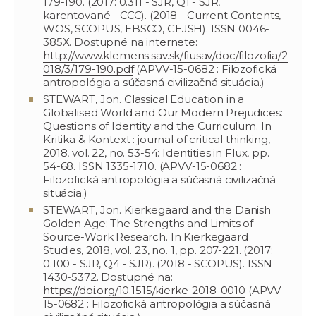
179-190. (2017: 0.311 - SJR, Q1 - SJR,
karentované - CCC). (2018 - Current Contents,
WOS, SCOPUS, EBSCO, CEJSH). ISSN 0046-
385X. Dostupné na internete:
http://www.klemens.sav.sk/fiusav/doc/filozofia/2
018/3/179-190.pdf
(APVV-15-0682 : Filozofická
antropológia a súčasná civilizačná situácia.)
STEWART, Jon. Classical Education in a
Globalised World and Our Modern Prejudices:
Questions of Identity and the Curriculum. In
Kritika & Kontext : journal of critical thinking,
2018, vol. 22, no. 53-54: Identities in Flux, pp.
54-68. ISSN 1335-1710. (APVV-15-0682 :
Filozofická antropológia a súčasná civilizačná
situácia.)
STEWART, Jon. Kierkegaard and the Danish
Golden Age: The Strengths and Limits of
Source-Work Research. In Kierkegaard
Studies, 2018, vol. 23, no. 1, pp. 207-221. (2017:
0.100 - SJR, Q4 - SJR). (2018 - SCOPUS). ISSN
1430-5372. Dostupné na:
https://doi.org/10.1515/kierke-2018-0010
(APVV-
15-0682 : Filozofická antropológia a súčasná