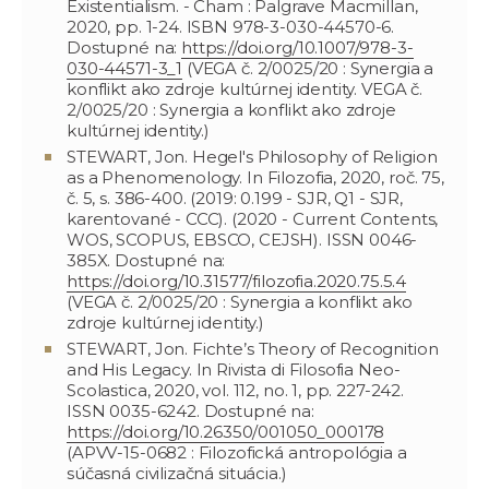
Existentialism. - Cham : Palgrave Macmillan,
2020, pp. 1-24. ISBN 978-3-030-44570-6.
Dostupné na:
https://doi.org/10.1007/978-3-
030-44571-3_1
(VEGA č. 2/0025/20 : Synergia a
konflikt ako zdroje kultúrnej identity. VEGA č.
2/0025/20 : Synergia a konflikt ako zdroje
kultúrnej identity.)
STEWART, Jon. Hegel's Philosophy of Religion
as a Phenomenology. In Filozofia, 2020, roč. 75,
č. 5, s. 386-400. (2019: 0.199 - SJR, Q1 - SJR,
karentované - CCC). (2020 - Current Contents,
WOS, SCOPUS, EBSCO, CEJSH). ISSN 0046-
385X. Dostupné na:
https://doi.org/10.31577/filozofia.2020.75.5.4
(VEGA č. 2/0025/20 : Synergia a konflikt ako
zdroje kultúrnej identity.)
STEWART, Jon. Fichte’s Theory of Recognition
and His Legacy. In Rivista di Filosofia Neo-
Scolastica, 2020, vol. 112, no. 1, pp. 227-242.
ISSN 0035-6242. Dostupné na:
https://doi.org/10.26350/001050_000178
(APVV-15-0682 : Filozofická antropológia a
súčasná civilizačná situácia.)