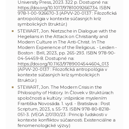
University Press, 2023. 322 p. Dostupné na:
https://doi.org/10.1017/9781009266734
. ISBN
978-1-00-926670-3 (APVV-20-0137 : Filozofická
antropológia v kontexte súčasných kríz
symbolických štruktúr.)
STEWART, Jon. Nietzsche in Dialogue with the
Hegelians in the Attack on Christianity and
Modern Culture in The Anti-Christ. In The
Modern Experience of the Religious. - Leiden -
Boston : Brill, 2023, pp. 265-293. ISBN 978-90-
04-54459-8. Dostupné na:
https://doi.org/10.1163/9789004544604_013
(APVV-20-0137 : Filozofická antropológia v
kontexte súčasných kríz symbolických
štruktúr.)
STEWART, Jon. The Modern Crisis in the
Philosophy of History. In Človek v štruktúrach
spoločnosti a kultúry : inšpirácie myslením
Františka Novosáda. 1. vyd. - Bratislava : Post
Scriptum, 2023, s. 55-73. ISBN 978-80-8218-
051-3. (VEGA 2/0130/23 : Princíp ľudskosti v
kontexte konfliktov súčasnosti. Existenciálne a
fenomenologické výzvy.)