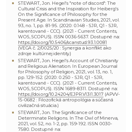
STEWART, Jon. Hegel's "note of discord": The
Cultural Crisis and the Inspiration for Heiberg's
On the Significance of Philosophy for the
Present Age. In Scandinavian Studies, 2021, vol.
93, no. 1, pp. 81-95. (2020: 0.148 - SJR, Q1 - SJR,
karentované - CCC). (2021 - Current Contents,
WOS, SCOPUS). ISSN 0036-5637. Dostupné na:
https://doi.org/10.5406/scanstud.93.1.0081
(VEGA č. 2/0025/20 : Synergia a konflikt ako
zdroje kultúrnej identity.)
STEWART, Jon. Hegel’s Account of Christianity
and Religious Alienation. In European Journal
for Philosophy of Religion, 2021, vol. 13, no. 1,
pp. 129-152. (2020: 0.250 - SJR, Q1 - SJR,
karentované - CCC). (2021 - Current Contents,
WOS, SCOPUS). ISSN 1689-8311. Dostupné na:
https://doi.org/10.24204/EJPR.V13I1.3017
(APVV-
15-0682 : Filozofická antropológia a súčasná
civilizačná situácia.)
STEWART, Jon. The Significance of the
Determinate Religions. In The Owl of Minerva,
2021, vol. 52, no. 1-2, pp. 159-192. ISSN 0030-
7580. Dostupné na: