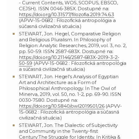
- Current Contents, WOS, SCOPUS, EBSCO,
CEJSH). ISSN 0046-385X. Dostupné na:
https://doi.org/10.31577/filozofia.2019.74.6.3
(APVV-15-0682 : Filozofická antropológia a
súčasná civilizačná situácia.)
STEWART, Jon. Hegel, Comparative Religion
and Religious Pluralism. In Philosophy of
Religion: Analytic Researches, 2019, vol. 3, no. 2,
pp. 50-59. ISSN 2587-683X. Dostupné na:
https://doi.org/10.21146/2587-683Х-2019-3-2-
50-59
(APVV-15-0682 : Filozofická antropológia
a súčasná civilizačná situácia.)
STEWART, Jon. Hegel's Analysis of Egyptian
Art and Architecture as a Form of
Philosophical Anthropology. In The Owl of
Minerva, 2019, vol. 50, no. 1-2, pp. 69-90. ISSN
0030-7580. Dostupné na:
https://doi.org/10.5840/owl2019501/26
(APVV-
15-0682 : Filozofická antropológia a súčasná
civilizačná situácia.)
STEWART, Jon. The Dialectic of Subjectivity
and Community in the Twenty-first
Century:The Struggle for Identity. In Kritika &