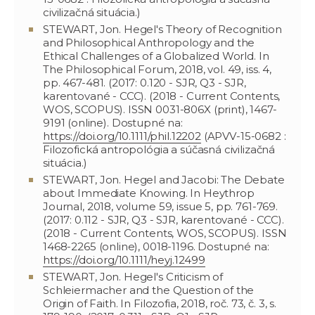
civilizačná situácia.)
STEWART, Jon. Hegel's Theory of Recognition
and Philosophical Anthropology and the
Ethical Challenges of a Globalized World. In
The Philosophical Forum, 2018, vol. 49, iss. 4,
pp. 467-481. (2017: 0.120 - SJR, Q3 - SJR,
karentované - CCC). (2018 - Current Contents,
WOS, SCOPUS). ISSN 0031-806X (print), 1467-
9191 (online). Dostupné na:
https://doi.org/10.1111/phil.12202
(APVV-15-0682 :
Filozofická antropológia a súčasná civilizačná
situácia.)
STEWART, Jon. Hegel and Jacobi: The Debate
about Immediate Knowing. In Heythrop
Journal, 2018, volume 59, issue 5, pp. 761-769.
(2017: 0.112 - SJR, Q3 - SJR, karentované - CCC).
(2018 - Current Contents, WOS, SCOPUS). ISSN
1468-2265 (online), 0018-1196. Dostupné na:
https://doi.org/10.1111/heyj.12499
STEWART, Jon. Hegel's Criticism of
Schleiermacher and the Question of the
Origin of Faith. In Filozofia, 2018, roč. 73, č. 3, s.