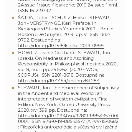
24.issue-1/issue-files/kierke.2019.24.issue-1.xml
.
ISSN 1612-9792
ŠAJDA, Peter - SCHULZ, Heiko - STEWART,
Jon - VERSTRYNGE, Karl. Preface. In
Kierkegaard Studies Yearbook 2019. - Berlin -
Boston : De Gruyter, 2019, pp. V. ISSN 1612-
9792. Dostupné na:
https://doi.org/10.1515/kierke-2019-0999
HOWITZ, Frantz Gotthard - STEWART, Jon
(prekl.). On Madness and Ascribing
Responsibility. In Philosophical Inquiries, 2020,
vol. 8, no. 1, pp. 251-262. (2020 - WOS,
SCOPUS). ISSN 2281-8618. Dostupné na:
https://doi.org/10.4454/philinq.v8i1.284
STEWART, Jon. The Emergence of Subjectivity
in the Ancient and Medieval World : an
interpretation of western civilization. First
Edition. New York : Oxford University Press,
2020. xiv+399 pp. Dostupné na:
https://doi.org/10.1093/oso/9780198854357.001.
0001
. ISBN 978-0-19-885435-7 (APVV-15-0682
: Filozofická antropológia a súčasná civilizačná