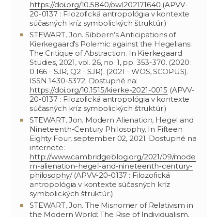
https://doi.org/10.5840/owl202171640
(APVV-
20-0137 : Filozofická antropológia v kontexte
súčasných kríz symbolických štruktúr.)
STEWART, Jon. Sibbern’s Anticipations of
Kierkegaard’s Polemic against the Hegelians:
The Critique of Abstraction. In Kierkegaard
Studies, 2021, vol. 26, no. 1, pp. 353-370. (2020:
0.166 - SJR, Q2 - SJR). (2021 - WOS, SCOPUS).
ISSN 1430-5372. Dostupné na:
https://doi.org/10.1515/kierke-2021-0015
(APVV-
20-0137 : Filozofická antropológia v kontexte
súčasných kríz symbolických štruktúr.)
STEWART, Jon. Modern Alienation, Hegel and
Nineteenth-Century Philosophy. In Fifteen
Eighty Four, september 02, 2021. Dostupné na
internete:
http://www.cambridgeblog.org/2021/09/mode
rn-alienation-hegel-and-nineteenth-century-
philosophy/
(APVV-20-0137 : Filozofická
antropológia v kontexte súčasných kríz
symbolických štruktúr.)
STEWART, Jon. The Misnomer of Relativism in
the Modern World: The Rise of Individualism.