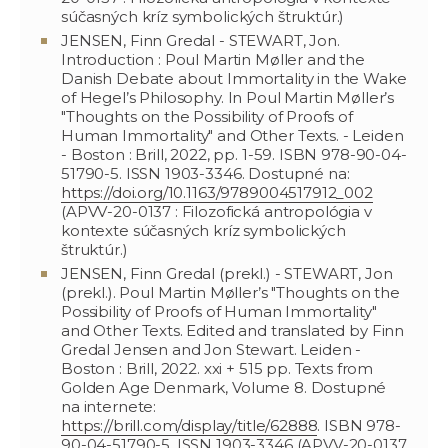
súčasných kríz symbolických štruktúr.)
JENSEN, Finn Gredal - STEWART, Jon.
Introduction : Poul Martin Møller and the
Danish Debate about Immortality in the Wake
of Hegel’s Philosophy. In Poul Martin Møller’s
"Thoughts on the Possibility of Proofs of
Human Immortality" and Other Texts. - Leiden
- Boston : Brill, 2022, pp. 1-59. ISBN 978-90-04-
51790-5. ISSN 1903-3346. Dostupné na:
https://doi.org/10.1163/9789004517912_002
(APVV-20-0137 : Filozofická antropológia v
kontexte súčasných kríz symbolických
štruktúr.)
JENSEN, Finn Gredal (prekl.) - STEWART, Jon
(prekl.). Poul Martin Møller’s "Thoughts on the
Possibility of Proofs of Human Immortality"
and Other Texts. Edited and translated by Finn
Gredal Jensen and Jon Stewart. Leiden -
Boston : Brill, 2022. xxi + 515 pp. Texts from
Golden Age Denmark, Volume 8. Dostupné
na internete:
https://brill.com/display/title/62888
. ISBN 978-
90-04-51790-5. ISSN 1903-3346 (APVV-20-0137