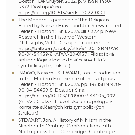
Boston : De Gruyter, 2022, p. V. ISSN 1430-
5372. Dostupné na:
https://doi.org/10.1515/kierke-2022-0001
The Modern Experience of the Religious.
Edited by Nassim Bravo and Jon Stewart. 1. ed.
Leiden - Boston : Brill, 2023. xiii + 372 p. New
Research in the History of Western
Philosophy, Vol. 1. Dostupné na internete:
https://brill.com/display/title/64130
. ISBN 978-
90-04-54459-8 (APVV-20-0137 : Filozofická
antropológia v kontexte súčasných kríz
symbolických štruktúr.)
BRAVO, Nassim - STEWART, Jon. Introduction.
In The Modern Experience of the Religious. -
Leiden - Boston : Brill, 2023, pp. 1-6. ISBN 978-
90-04-54459-8. Dostupné na:
https://doi.org/10.1163/9789004544604_002
(APVV-20-0137 : Filozofická antropológia v
kontexte súčasných kríz symbolických
štruktúr.)
STEWART, Jon. A History of Nihilism in the
Nineteenth Century : Confrontations with
Nothingness. 1. ed. Cambridge : Cambridge