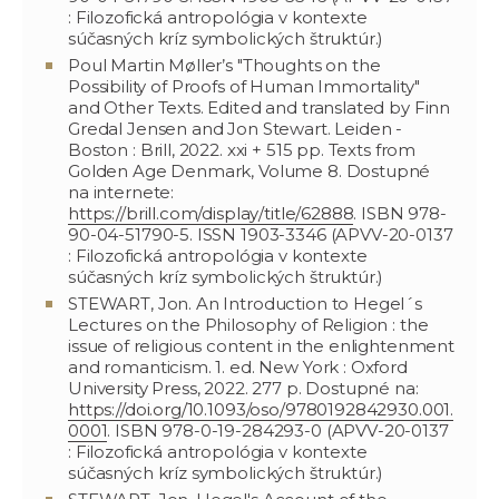
: Filozofická antropológia v kontexte
súčasných kríz symbolických štruktúr.)
Poul Martin Møller’s "Thoughts on the
Possibility of Proofs of Human Immortality"
and Other Texts. Edited and translated by Finn
Gredal Jensen and Jon Stewart. Leiden -
Boston : Brill, 2022. xxi + 515 pp. Texts from
Golden Age Denmark, Volume 8. Dostupné
na internete:
https://brill.com/display/title/62888
. ISBN 978-
90-04-51790-5. ISSN 1903-3346 (APVV-20-0137
: Filozofická antropológia v kontexte
súčasných kríz symbolických štruktúr.)
STEWART, Jon. An Introduction to Hegel´s
Lectures on the Philosophy of Religion : the
issue of religious content in the enlightenment
and romanticism. 1. ed. New York : Oxford
University Press, 2022. 277 p. Dostupné na:
https://doi.org/10.1093/oso/9780192842930.001.
0001
. ISBN 978-0-19-284293-0 (APVV-20-0137
: Filozofická antropológia v kontexte
súčasných kríz symbolických štruktúr.)