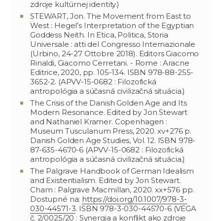
zdroje kultúrnej identity.)
STEWART, Jon. The Movement from East to
West : Hegel’s Interpretation of the Egyptian
Goddess Neith. In Etica, Politica, Storia
Universale : atti del Congresso Internazionale
(Urbino, 24-27 Ottobre 2018). Editors Giacomo
Rinaldi, Giacomo Cerretani. - Rome : Aracne
Editrice, 2020, pp. 105-134. ISBN 978-88-255-
3652-2. (APVV-15-0682 : Filozofická
antropológia a súčasná civilizačná situácia.)
The Crisis of the Danish Golden Age and Its
Modern Resonance. Edited by Jon Stewart
and Nathaniel Kramer. Copenhagen :
Museum Tusculanum Press, 2020. xv+276 p.
Danish Golden Age Studies, Vol. 12. ISBN 978-
87-635-4670-6 (APVV-15-0682 : Filozofická
antropológia a súčasná civilizačná situácia.)
The Palgrave Handbook of German Idealism
and Existentialism. Edited by Jon Stewart.
Cham : Palgrave Macmillan, 2020. xx+576 pp.
Dostupné na:
https://doi.org/10.1007/978-3-
030-44571-3
. ISBN 978-3-030-44570-6 (VEGA
č. 2/0025/20 : Synergia a konflikt ako zdroje