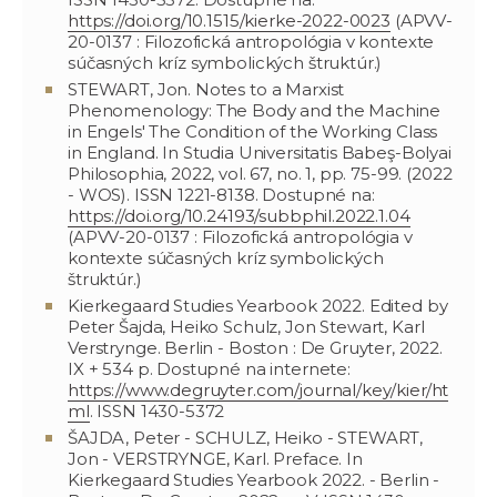
https://doi.org/10.1515/kierke-2022-0023
(APVV-
20-0137 : Filozofická antropológia v kontexte
súčasných kríz symbolických štruktúr.)
STEWART, Jon. Notes to a Marxist
Phenomenology: The Body and the Machine
in Engels' The Condition of the Working Class
in England. In Studia Universitatis Babeş-Bolyai
Philosophia, 2022, vol. 67, no. 1, pp. 75-99. (2022
- WOS). ISSN 1221-8138. Dostupné na:
https://doi.org/10.24193/subbphil.2022.1.04
(APVV-20-0137 : Filozofická antropológia v
kontexte súčasných kríz symbolických
štruktúr.)
Kierkegaard Studies Yearbook 2022. Edited by
Peter Šajda, Heiko Schulz, Jon Stewart, Karl
Verstrynge. Berlin - Boston : De Gruyter, 2022.
IX + 534 p. Dostupné na internete:
https://www.degruyter.com/journal/key/kier/ht
ml
. ISSN 1430-5372
ŠAJDA, Peter - SCHULZ, Heiko - STEWART,
Jon - VERSTRYNGE, Karl. Preface. In
Kierkegaard Studies Yearbook 2022. - Berlin -