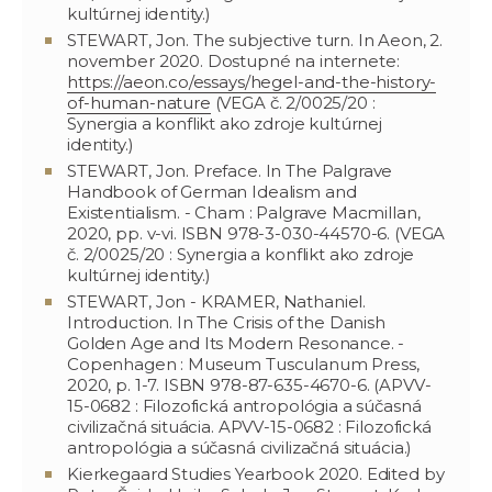
kultúrnej identity.)
STEWART, Jon. The subjective turn. In Aeon, 2.
november 2020. Dostupné na internete:
https://aeon.co/essays/hegel-and-the-history-
of-human-nature
(VEGA č. 2/0025/20 :
Synergia a konflikt ako zdroje kultúrnej
identity.)
STEWART, Jon. Preface. In The Palgrave
Handbook of German Idealism and
Existentialism. - Cham : Palgrave Macmillan,
2020, pp. v-vi. ISBN 978-3-030-44570-6. (VEGA
č. 2/0025/20 : Synergia a konflikt ako zdroje
kultúrnej identity.)
STEWART, Jon - KRAMER, Nathaniel.
Introduction. In The Crisis of the Danish
Golden Age and Its Modern Resonance. -
Copenhagen : Museum Tusculanum Press,
2020, p. 1-7. ISBN 978-87-635-4670-6. (APVV-
15-0682 : Filozofická antropológia a súčasná
civilizačná situácia. APVV-15-0682 : Filozofická
antropológia a súčasná civilizačná situácia.)
Kierkegaard Studies Yearbook 2020. Edited by