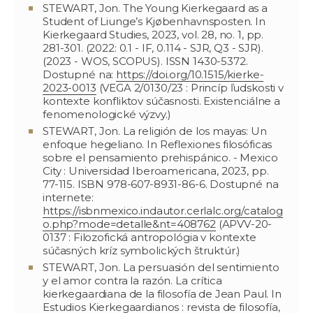
STEWART, Jon. The Young Kierkegaard as a
Student of Liunge’s Kjøbenhavnsposten. In
Kierkegaard Studies, 2023, vol. 28, no. 1, pp.
281-301. (2022: 0.1 - IF, 0.114 - SJR, Q3 - SJR).
(2023 - WOS, SCOPUS). ISSN 1430-5372.
Dostupné na:
https://doi.org/10.1515/kierke-
2023-0013
(VEGA 2/0130/23 : Princíp ľudskosti v
kontexte konfliktov súčasnosti. Existenciálne a
fenomenologické výzvy.)
STEWART, Jon. La religión de los mayas: Un
enfoque hegeliano. In Reflexiones filosóficas
sobre el pensamiento prehispánico. - Mexico
City : Universidad Iberoamericana, 2023, pp.
77-115. ISBN 978-607-8931-86-6. Dostupné na
internete:
https://isbnmexico.indautor.cerlalc.org/catalog
o.php?mode=detalle&nt=408762
(APVV-20-
0137 : Filozofická antropológia v kontexte
súčasných kríz symbolických štruktúr.)
STEWART, Jon. La persuasión del sentimiento
y el amor contra la razón. La crítica
kierkegaardiana de la filosofía de Jean Paul. In
Estudios Kierkegaardianos : revista de filosofía,