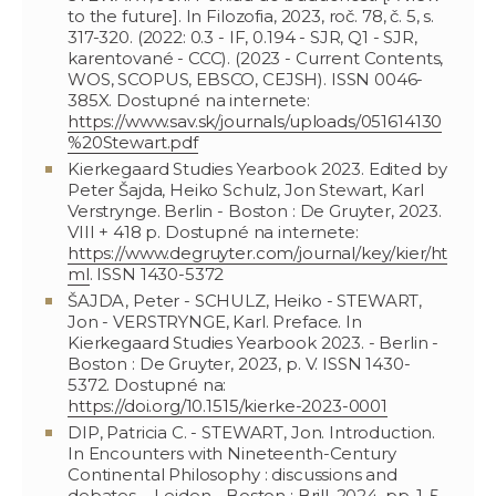
to the future]. In Filozofia, 2023, roč. 78, č. 5, s.
317-320. (2022: 0.3 - IF, 0.194 - SJR, Q1 - SJR,
karentované - CCC). (2023 - Current Contents,
WOS, SCOPUS, EBSCO, CEJSH). ISSN 0046-
385X. Dostupné na internete:
https://www.sav.sk/journals/uploads/051614130
%20Stewart.pdf
Kierkegaard Studies Yearbook 2023. Edited by
Peter Šajda, Heiko Schulz, Jon Stewart, Karl
Verstrynge. Berlin - Boston : De Gruyter, 2023.
VIII + 418 p. Dostupné na internete:
https://www.degruyter.com/journal/key/kier/ht
ml
. ISSN 1430-5372
ŠAJDA, Peter - SCHULZ, Heiko - STEWART,
Jon - VERSTRYNGE, Karl. Preface. In
Kierkegaard Studies Yearbook 2023. - Berlin -
Boston : De Gruyter, 2023, p. V. ISSN 1430-
5372. Dostupné na:
https://doi.org/10.1515/kierke-2023-0001
DIP, Patricia C. - STEWART, Jon. Introduction.
In Encounters with Nineteenth-Century
Continental Philosophy : discussions and
debates. - Leiden - Boston : Brill, 2024, pp. 1-5.