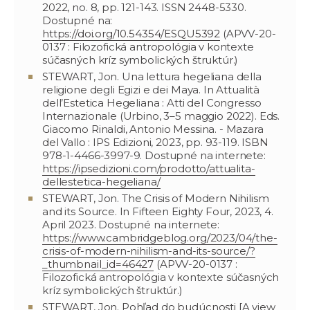
2022, no. 8, pp. 121-143. ISSN 2448-5330.
Dostupné na:
https://doi.org/10.54354/ESQU5392
(APVV-20-
0137 : Filozofická antropológia v kontexte
súčasných kríz symbolických štruktúr.)
STEWART, Jon. Una lettura hegeliana della
religione degli Egizi e dei Maya. In Attualità
dell’Estetica Hegeliana : Atti del Congresso
Internazionale (Urbino, 3–5 maggio 2022). Eds.
Giacomo Rinaldi, Antonio Messina. - Mazara
del Vallo : IPS Edizioni, 2023, pp. 93-119. ISBN
978-1-4466-3997-9. Dostupné na internete:
https://ipsedizioni.com/prodotto/attualita-
dellestetica-hegeliana/
STEWART, Jon. The Crisis of Modern Nihilism
and its Source. In Fifteen Eighty Four, 2023, 4.
April 2023. Dostupné na internete:
https://www.cambridgeblog.org/2023/04/the-
crisis-of-modern-nihilism-and-its-source/?
_thumbnail_id=46427
(APVV-20-0137 :
Filozofická antropológia v kontexte súčasných
kríz symbolických štruktúr.)
STEWART, Jon. Pohľad do budúcnosti [A view