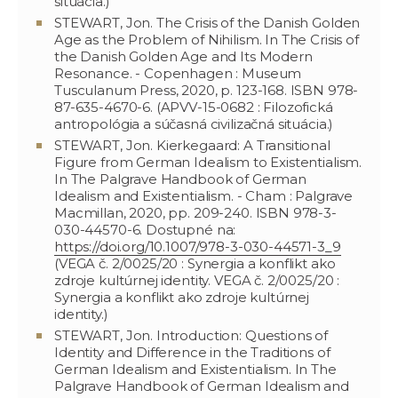
situácia.)
STEWART, Jon. The Crisis of the Danish Golden
Age as the Problem of Nihilism. In The Crisis of
the Danish Golden Age and Its Modern
Resonance. - Copenhagen : Museum
Tusculanum Press, 2020, p. 123-168. ISBN 978-
87-635-4670-6. (APVV-15-0682 : Filozofická
antropológia a súčasná civilizačná situácia.)
STEWART, Jon. Kierkegaard: A Transitional
Figure from German Idealism to Existentialism.
In The Palgrave Handbook of German
Idealism and Existentialism. - Cham : Palgrave
Macmillan, 2020, pp. 209-240. ISBN 978-3-
030-44570-6. Dostupné na:
https://doi.org/10.1007/978-3-030-44571-3_9
(VEGA č. 2/0025/20 : Synergia a konflikt ako
zdroje kultúrnej identity. VEGA č. 2/0025/20 :
Synergia a konflikt ako zdroje kultúrnej
identity.)
STEWART, Jon. Introduction: Questions of
Identity and Difference in the Traditions of
German Idealism and Existentialism. In The
Palgrave Handbook of German Idealism and