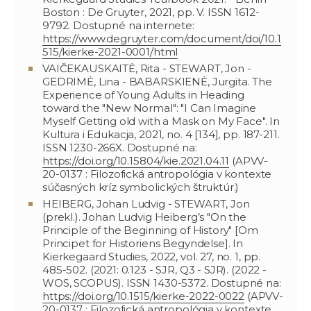
Boston : De Gruyter, 2021, pp. V. ISSN 1612-
9792. Dostupné na internete:
https://www.degruyter.com/document/doi/10.1
515/kierke-2021-0001/html
VAIČEKAUSKAITĖ, Rita - STEWART, Jon -
GEDRIMĖ, Lina - BABARSKIENĖ, Jurgita. The
Experience of Young Adults in Heading
toward the "New Normal": "I Can Imagine
Myself Getting old with a Mask on My Face". In
Kultura i Edukacja, 2021, no. 4 [134], pp. 187-211.
ISSN 1230-266X. Dostupné na:
https://doi.org/10.15804/kie.2021.04.11
(APVV-
20-0137 : Filozofická antropológia v kontexte
súčasných kríz symbolických štruktúr.)
HEIBERG, Johan Ludvig - STEWART, Jon
(prekl.). Johan Ludvig Heiberg’s "On the
Principle of the Beginning of History" [Om
Principet for Historiens Begyndelse]. In
Kierkegaard Studies, 2022, vol. 27, no. 1, pp.
485-502. (2021: 0.123 - SJR, Q3 - SJR). (2022 -
WOS, SCOPUS). ISSN 1430-5372. Dostupné na:
https://doi.org/10.1515/kierke-2022-0022
(APVV-
20-0137 : Filozofická antropológia v kontexte