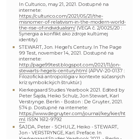
In Culturico, may 21, 2021. Dostupné na
internete:
https://culturico.com/2021/05/21/the-
misnomer-of-relativism-in-the-modern-world-
the-rise-of-individualism/
(VEGA č. 2/0025/20 :
Synergia a konflikt ako zdroje kultúrnej
identity.)
STEWART, Jon. Hegel's Century. In The Page
99 Test, november 14, 2021. Dostupné na
internete:
http://page99test.blogspot.com/2021/11/jon-
stewarts-hegels-century.html
(APVV-20-0137 :
Filozofická antropológia v kontexte súčasných
kríz symbolických štruktúr.)
Kierkegaard Studies Yearbook 2021. Edited by
Peter Šajda, Heiko Schulz, Jon Stewart, Karl
Verstrynge. Berlin - Boston : De Gruyter, 2021.
574 p. Dostupné na internete:
https://www.degruyter.com/journal/key/kier/ht
ml
. ISSN 1612-9792
ŠAJDA, Peter - SCHULZ, Heiko - STEWART,
Jon - VERSTRYNGE, Karl. Preface. In
Kierkegaard Studies Yearbook 2021. - Berlin -