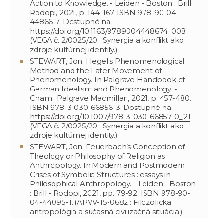
Action to Knowledge. - Leiden - Boston : Brill
Rodopi, 2021, p. 144-167. ISBN 978-90-04-
44866-7. Dostupné na:
https://doi.org/10.1163/9789004448674_008
(VEGA č. 2/0025/20 : Synergia a konflikt ako
zdroje kultúrnej identity.)
STEWART, Jon. Hegel’s Phenomenological
Method and the Later Movement of
Phenomenology. In Palgrave Handbook of
German Idealism and Phenomenology. -
Cham : Palgrave Macmillan, 2021, p. 457-480.
ISBN 978-3-030-66856-3. Dostupné na:
https://doi.org/10.1007/978-3-030-66857-0_21
(VEGA č. 2/0025/20 : Synergia a konflikt ako
zdroje kultúrnej identity.)
STEWART, Jon. Feuerbach’s Conception of
Theology or Philosophy of Religion as
Anthropology. In Modern and Postmodern
Crises of Symbolic Structures : essays in
Philosophical Anthropology. - Leiden - Boston
: Brill - Rodopi, 2021, pp. 79-92. ISBN 978-90-
04-44095-1. (APVV-15-0682 : Filozofická
antropológia a súčasná civilizačná situácia.)