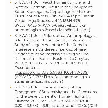
STEWART, Jon. Faust, Romantic Irony, and
System : German Culture in the Thought of
Søren Kierkegaard. Copenhagen : Museum
Tusculanum Press, 2019. xviii+407 pp. Danish
Golden Age Studies, vol. 11. ISBN 978-
8763546423 (APVV-15-0682 : Filozofická
antropológia a súčasná civilizačná situácia.)
STEWART, Jon. Philosophical Anthropology as
a Reflection of the Rationality of Religion : a
Study of Hegel's Account of the Gods. In
Interesse am Anderen : interdisziplinäre
Beiträge zum Verhältnis von Religion und
Rationalität. - Berlin - Boston : De Gruyter,
2019, p. 165-183. ISBN 978-3-11-065958-0.
Dostupné na:
https://doi.org/10.1515/9783110661170-009
(APVV-15-0682 : Filozofická antropológia a
súčasná civilizačná situácia.)
STEWART, Jon. Hegel's Theory of the
Emergence of Subjectivity and the Conditions
for the Development of Human Rights. In
Filozofia, 2019, roč. 74, č. 6, s. 456-471. (2018:
0.201 - SJR, Q1 - SJR, karentované - CCC). (2019