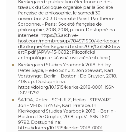
Kierkegaard : publication électronique des
travaux du Colloque organisé par la Société
française de philosophie, le samedi 30
novembre 2013 Université Paris I Panthéon-
Sorbonne. - Paris : Société française de
philosophie, 2018, 2018, p. non. Dostupné na
internete:
https://s3.archive-
host.com/membres/up/784571560/Kierkegaar
dColloque/KierkegaardTextes2018/CollSKStew
artF.pdf
(APVV-15-0682 : Filozofická
antropológia a súčasná civilizačná situácia.)
Kierkegaard Studies Yearbook 2018. Ed. by
Peter Šajda, Heiko Schulz, Jon Stewart, Karl
Verstrynge. Berlin - Boston : De Gruyter, 2018.
406 pp. Dostupné na:
https://doi.org/10.1515/kierke-2018-0001
. ISSN
1612-9792
ŠAJDA, Peter - SCHULZ, Heiko - STEWART,
Jon - VERSTRYNGE, Karl. Preface. In
Kierkegaard Studies Yearbook 2018. - Berlin -
Boston : De Gruyter, 2018, pp. V. ISSN 1612-
9792. Dostupné na:
https://doi.org/10.1515/kierke-2018-0001