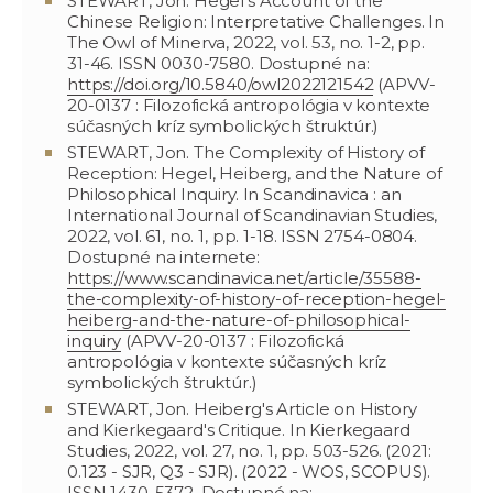
STEWART, Jon. Hegel's Account of the
Chinese Religion: Interpretative Challenges. In
The Owl of Minerva, 2022, vol. 53, no. 1-2, pp.
31-46. ISSN 0030-7580. Dostupné na:
https://doi.org/10.5840/owl2022121542
(APVV-
20-0137 : Filozofická antropológia v kontexte
súčasných kríz symbolických štruktúr.)
STEWART, Jon. The Complexity of History of
Reception: Hegel, Heiberg, and the Nature of
Philosophical Inquiry. In Scandinavica : an
International Journal of Scandinavian Studies,
2022, vol. 61, no. 1, pp. 1-18. ISSN 2754-0804.
Dostupné na internete:
https://www.scandinavica.net/article/35588-
the-complexity-of-history-of-reception-hegel-
heiberg-and-the-nature-of-philosophical-
inquiry
(APVV-20-0137 : Filozofická
antropológia v kontexte súčasných kríz
symbolických štruktúr.)
STEWART, Jon. Heiberg's Article on History
and Kierkegaard's Critique. In Kierkegaard
Studies, 2022, vol. 27, no. 1, pp. 503-526. (2021:
0.123 - SJR, Q3 - SJR). (2022 - WOS, SCOPUS).
ISSN 1430-5372. Dostupné na: