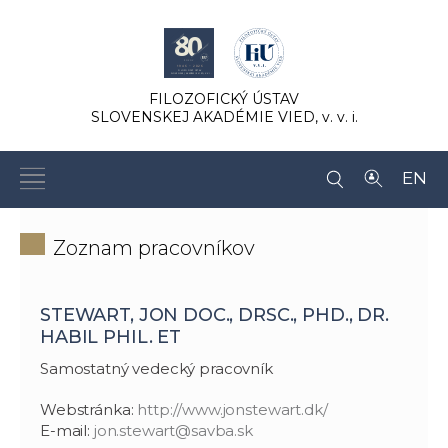
FILOZOFICKÝ ÚSTAV
SLOVENSKEJ AKADÉMIE VIED,
v. v. i.
EN
Zoznam pracovníkov
STEWART, JON DOC., DRSC., PHD., DR.
HABIL PHIL. ET
Samostatný vedecký pracovník
Webstránka:
http://www.jonstewart.dk/
E-mail:
jon.stewart@savba.sk