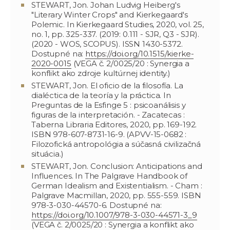
STEWART, Jon. Johan Ludvig Heiberg's
"Literary Winter Crops" and Kierkegaard's
Polemic. In Kierkegaard Studies, 2020, vol. 25,
no. 1, pp. 325-337. (2019: 0.111 - SJR, Q3 - SJR).
(2020 - WOS, SCOPUS). ISSN 1430-5372.
Dostupné na:
https://doi.org/10.1515/kierke-
2020-0015
(VEGA č. 2/0025/20 : Synergia a
konflikt ako zdroje kultúrnej identity.)
STEWART, Jon. El oficio de la filosofía. La
dialéctica de la teoría y la práctica. In
Preguntas de la Esfinge 5 : psicoanálisis y
figuras de la interpretación. - Zacatecas :
Taberna Libraria Editores, 2020, pp. 169-192.
ISBN 978-607-8731-16-9. (APVV-15-0682 :
Filozofická antropológia a súčasná civilizačná
situácia.)
STEWART, Jon. Conclusion: Anticipations and
Influences. In The Palgrave Handbook of
German Idealism and Existentialism. - Cham :
Palgrave Macmillan, 2020, pp. 555-559. ISBN
978-3-030-44570-6. Dostupné na:
https://doi.org/10.1007/978-3-030-44571-3_9
(VEGA č. 2/0025/20 : Synergia a konflikt ako