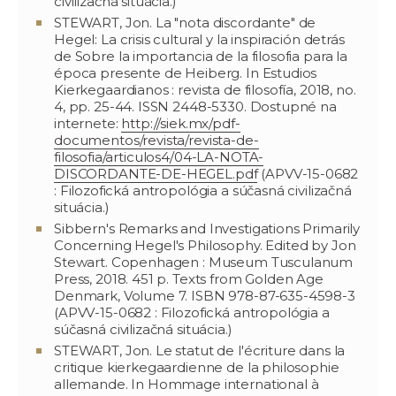
civilizačná situácia.)
STEWART, Jon. La "nota discordante" de
Hegel: La crisis cultural y la inspiración detrás
de Sobre la importancia de la filosofia para la
época presente de Heiberg. In Estudios
Kierkegaardianos : revista de filosofía, 2018, no.
4, pp. 25-44. ISSN 2448-5330. Dostupné na
internete:
http://siek.mx/pdf-
documentos/revista/revista-de-
filosofia/articulos4/04-LA-NOTA-
DISCORDANTE-DE-HEGEL.pdf
(APVV-15-0682
: Filozofická antropológia a súčasná civilizačná
situácia.)
Sibbern's Remarks and Investigations Primarily
Concerning Hegel's Philosophy. Edited by Jon
Stewart. Copenhagen : Museum Tusculanum
Press, 2018. 451 p. Texts from Golden Age
Denmark, Volume 7. ISBN 978-87-635-4598-3
(APVV-15-0682 : Filozofická antropológia a
súčasná civilizačná situácia.)
STEWART, Jon. Le statut de l'écriture dans la
critique kierkegaardienne de la philosophie
allemande. In Hommage international à