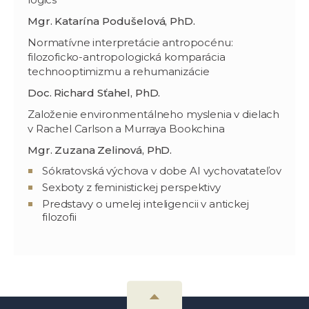
Mgr. Katarína Podušelová, PhD.
Normatívne interpretácie antropocénu:
filozoficko-antropologická komparácia
technooptimizmu a rehumanizácie
Doc. Richard Sťahel, PhD.
Založenie environmentálneho myslenia v dielach
v Rachel Carlson a Murraya Bookchina
Mgr. Zuzana Zelinová, PhD.
Sókratovská výchova v dobe AI vychovatateľov
Sexboty z feministickej perspektivy
Predstavy o umelej inteligencii v antickej
filozofii