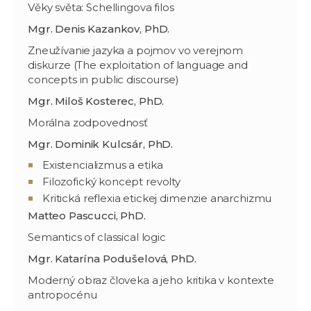
Věky světa: Schellingova filos
Mgr. Denis Kazankov, PhD.
Zneužívanie jazyka a pojmov vo verejnom
diskurze (The exploitation of language and
concepts in public discourse)
Mgr. Miloš Kosterec, PhD.
Morálna zodpovednosť
Mgr. Dominik Kulcsár, PhD.
Existencializmus a etika
Filozofický koncept revolty
Kritická reflexia etickej dimenzie anarchizmu
Matteo Pascucci, PhD.
Semantics of classical logic
Mgr. Katarína Podušelová, PhD.
Moderný obraz človeka a jeho kritika v kontexte
antropocénu