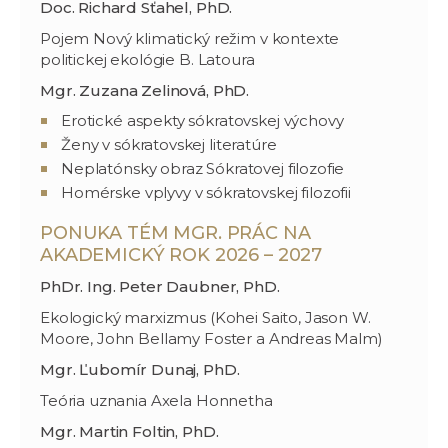
Doc. Richard Sťahel, PhD.
Pojem Nový klimatický režim v kontexte
politickej ekológie B. Latoura
Mgr. Zuzana Zelinová, PhD.
Erotické aspekty sókratovskej výchovy
Ženy v sókratovskej literatúre
Neplatónsky obraz Sókratovej filozofie
Homérske vplyvy v sókratovskej filozofii
PONUKA TÉM MGR. PRÁC NA
AKADEMICKÝ ROK 2026 – 2027
PhDr. Ing. Peter Daubner, PhD.
Ekologický marxizmus (Kohei Saito, Jason W.
Moore, John Bellamy Foster a Andreas Malm)
Mgr. Ľubomír Dunaj, PhD.
Teória uznania Axela Honnetha
Mgr. Martin Foltin, PhD.