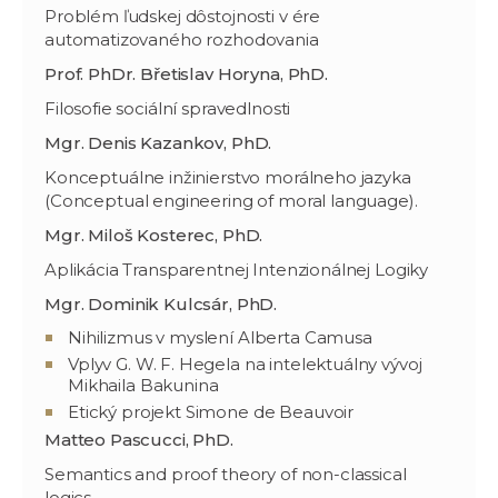
Problém ľudskej dôstojnosti v ére
automatizovaného rozhodovania
Prof. PhDr. Břetislav Horyna, PhD.
Filosofie sociální spravedlnosti
Mgr. Denis Kazankov, PhD.
Konceptuálne inžinierstvo morálneho jazyka
(Conceptual engineering of moral language).
Mgr. Miloš Kosterec, PhD.
Aplikácia Transparentnej Intenzionálnej Logiky
Mgr. Dominik Kulcsár, PhD.
Nihilizmus v myslení Alberta Camusa
Vplyv G. W. F. Hegela na intelektuálny vývoj
Mikhaila Bakunina
Etický projekt Simone de Beauvoir
Matteo Pascucci, PhD.
Semantics and proof theory of non-classical
logics