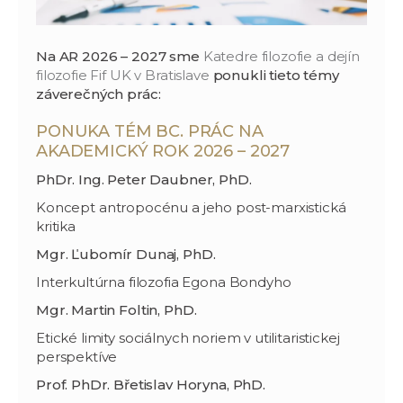
Na AR 2026 – 2027 sme
Katedre filozofie a dejín
filozofie Fif UK v Bratislave
ponukli tieto témy
záverečných prác:
PONUKA TÉM BC. PRÁC NA
AKADEMICKÝ ROK 2026 – 2027
PhDr. Ing. Peter Daubner, PhD.
Koncept antropocénu a jeho post-marxistická
kritika
Mgr. Ľubomír Dunaj, PhD.
Interkultúrna filozofia Egona Bondyho
Mgr. Martin Foltin, PhD.
Etické limity sociálnych noriem v utilitaristickej
perspektíve
Prof. PhDr. Břetislav Horyna, PhD.