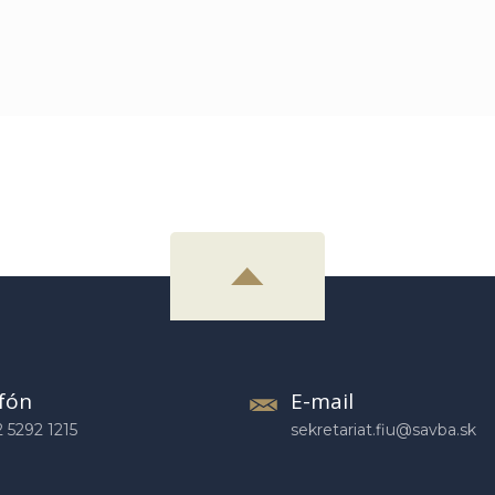
fón
E-mail
2 5292 1215
sekretariat.fiu@savba.sk