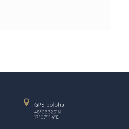
GPS poloha
48°08’32.5”N
17°07’11.4”E