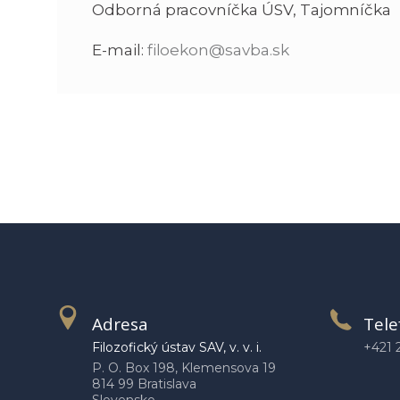
Odborná pracovníčka ÚSV, Tajomníčka
E-mail:
filoekon@savba.sk
Adresa
Tele
Filozofický ústav SAV, v. v. i.
+421 
P. O. Box 198, Klemensova 19
814 99 Bratislava