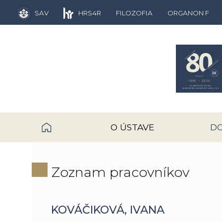
SAV
HRS4R
FILOZOFIA
ORGANON F
O ÚSTAVE
D
Zoznam pracovníkov
KOVÁČIKOVÁ, IVANA