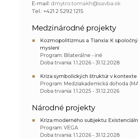
E-mail:
dmytro.tomakh@savba.sk
Tel.: +421 2 5292 1215
Medzinárodné projekty
Kozmopolitizmus a Tianxia: K spoloč
myslení
Program: Bilaterálne - iné
Doba trvania: 1.1.2026 - 31.12.2028
Kríza symbolických štruktúr v kontexte
Program: Medziakademická dohoda (M
Doba trvania: 1.1.2025 - 31.12.2026
Národné projekty
Kríza moderného subjektu: Existenciáln
Program: VEGA
Doba trvania: 1.1.2026 - 31.12.2028