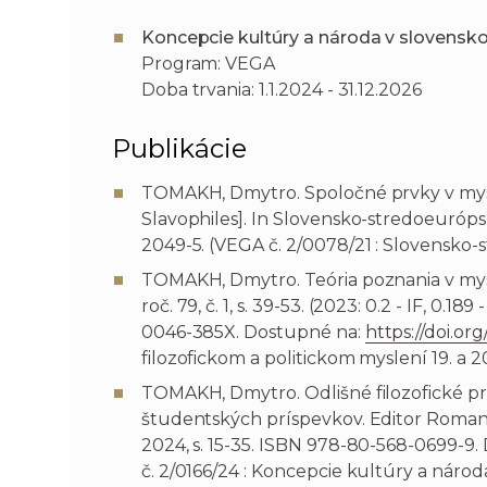
Koncepcie kultúry a národa v slovenskom 
Program: VEGA
Doba trvania: 1.1.2024 - 31.12.2026
Publikácie
TOMAKH, Dmytro. Spoločné prvky v mysle
Slavophiles]. In Slovensko-stredoeurópsk
2049-5. (VEGA č. 2/0078/21 : Slovensko
TOMAKH, Dmytro. Teória poznania v mysle
roč. 79, č. 1, s. 39-53. (2023: 0.2 - IF,
0046-385X. Dostupné na:
https://doi.org
filozofickom a politickom myslení 19. a 20. 
TOMAKH, Dmytro. Odlišné filozofické prís
študentských príspevkov. Editor Roman P
2024, s. 15-35. ISBN 978-80-568-0699-9.
č. 2/0166/24 : Koncepcie kultúry a národa 