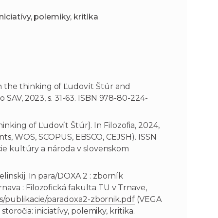
ciatívy, polemiky, kritika
 the thinking of Ľudovít Štúr and
o SAV, 2023, s. 31-63. ISBN 978-80-224-
ing of Ľudovít Štúr]. In Filozofia, 2024,
 Contents, WOS, SCOPUS, EBSCO, CEJSH). ISSN
cie kultúry a národa v slovenskom
linskij. In para/DOXA 2 : zborník
va : Filozofická fakulta TU v Trnave,
files/publikacie/paradoxa2-zbornik.pdf
(VEGA
ročia: iniciatívy, polemiky, kritika.