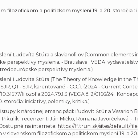
filozofickom a politickom myslení 19. a 20. storočia : ini
ní Ľudovíta Štúra a slavianofilov [Common elements in
e perspektívy myslenia. - Bratislava : VEDA, vydavateľstv
-stredoeurópske perspektívy myslenia.)
ní Ľudovíta Štúra [The Theory of Knowledge in the Think
 0.189 - SJR, Q1 - SJR, karentované - CCC). (2024 - Current
/10.31577/filozofia.2024.79.1.3
(VEGA č. 2/0166/24 : Koncep
storočia: iniciatívy, polemiky, kritika.)
tupy k národnej emancipácii: Ľudovít Štúr a Vissarion Be
ikulik ; recenzenti Ján Mičko, Romana Javorčeková. - Trna
 Dostupné na internete:
https://ff.truni.sk/sites/default/
v slovenskom filozofickom a politickom myslení 19. a 20. sto