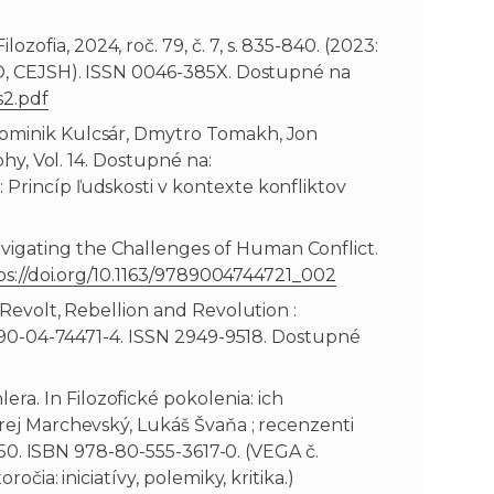
fia, 2024, roč. 79, č. 7, s. 835-840. (2023:
SCO, CEJSH). ISSN 0046-385X. Dostupné na
s2.pdf
 Dominik Kulcsár, Dmytro Tomakh, Jon
phy, Vol. 14. Dostupné na:
 Princíp ľudskosti v kontexte konfliktov
vigating the Challenges of Human Conflict.
ps://doi.org/10.1163/9789004744721_002
 Revolt, Rebellion and Revolution :
78-90-04-74471-4. ISSN 2949-9518. Dostupné
a. In Filozofické pokolenia: ich
drej Marchevský, Lukáš Švaňa ; recenzenti
-150. ISBN 978-80-555-3617-0. (VEGA č.
čia: iniciatívy, polemiky, kritika.)