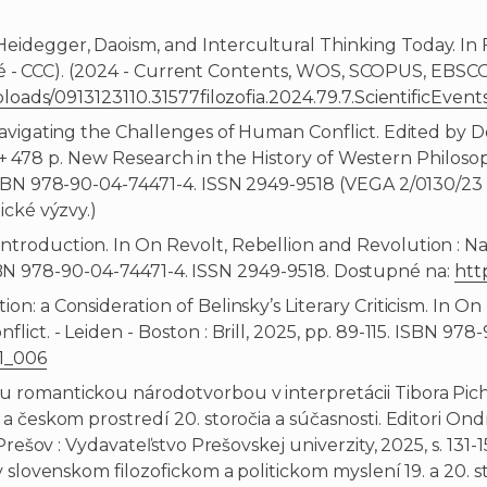
gger, Daoism, and Intercultural Thinking Today. In Filozo
ované - CCC). (2024 - Current Contents, WOS, SCOPUS, EB
loads/0913123110.31577filozofia.2024.79.7.ScientificEvent
Navigating the Challenges of Human Conflict. Edited by
vi + 478 p. New Research in the History of Western Philoso
ISBN 978-90-04-74471-4. ISSN 2949-9518 (VEGA 2/0130/23 :
ické výzvy.)
roduction. In On Revolt, Rebellion and Revolution : Na
. ISBN 978-90-04-74471-4. ISSN 2949-9518. Dostupné na:
htt
: a Consideration of Belinsky’s Literary Criticism. In On
ict. - Leiden - Boston : Brill, 2025, pp. 89-115. ISBN 9
21_006
omantickou národotvorbou v interpretácii Tibora Pichler
a českom prostredí 20. storočia a súčasnosti. Editori On
Prešov : Vydavateľstvo Prešovskej univerzity, 2025, s. 131
lovenskom filozofickom a politickom myslení 19. a 20. storo