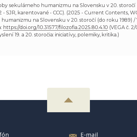
sekulárneho humanizmu na Slovensku v 20. storočí (do ro
SJR, Q2 - SJR, karentované - CCC). (2025 - Current Content
humanizmu na Slovensku v 20. storočí (do roku 1989) / V
a:
https://doi.org/10.31577/filozofia.2025.80.4.10
(VEGA č. 2/
í 19. a 20. storočia: iniciatívy, polemiky, kritika.)
fón
E-mail