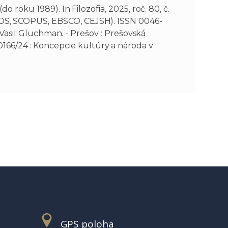
ku 1989). In Filozofia, 2025, roč. 80, č.
s, WOS, SCOPUS, EBSCO, CEJSH). ISSN 0046-
asil Gluchman. - Prešov : Prešovská
0166/24 : Koncepcie kultúry a národa v
GPS poloha