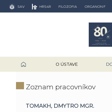
SAV
HRS4R
FILOZOFIA
ORGANON F
O ÚSTAVE
D
Zoznam pracovníkov
TOMAKH, DMYTRO MGR.