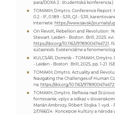
para/DOXA 2 : študentská konferencia.)
TOMAKH, Dmytro. Conference Report: Heide
0.2 - IF, 0.189 - SJR, Q1 - SJR, karent
internete:
https://www.sav.sk/journals/up
On Revolt, Rebellion and Revolution : 
Stewart. Leiden - Boston : Brill, 2025. x
https://doi.org/10.1163/9789004744721
. 
súčasnosti. Existenciálne a fenomenolog
KULCSÁR, Dominik - TOMAKH, Dmytro. Int
- Leiden - Boston : Brill, 2025, pp. 1-21
TOMAKH, Dmytro. Actuality and Revolution
Navigating the Challenges of Human Confl
na:
https://doi.org/10.1163/97890047447
TOMAKH, Dmytro. Reflexia nad Štúrovou r
formovanie, vplyv a odkaz v slovenskom 
Marián Ambrozy, Róbert Stojka. 1. vyd. - 
2/0166/24 : Koncepcie kultúry a národa v s