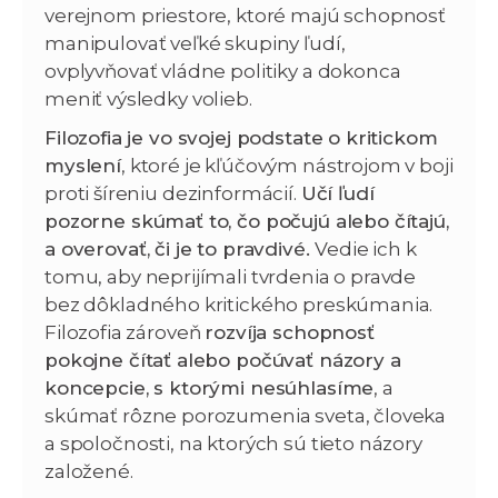
verejnom priestore, ktoré majú schopnosť
manipulovať veľké skupiny ľudí,
ovplyvňovať vládne politiky a dokonca
meniť výsledky volieb.
Filozofia je vo svojej podstate o kritickom
myslení
, ktoré je kľúčovým nástrojom v boji
proti šíreniu dezinformácií.
Učí ľudí
pozorne skúmať to, čo počujú alebo čítajú,
a overovať, či je to pravdivé.
Vedie ich k
tomu, aby neprijímali tvrdenia o pravde
bez dôkladného kritického preskúmania.
Filozofia zároveň
rozvíja schopnosť
pokojne čítať alebo počúvať názory a
koncepcie, s ktorými nesúhlasíme
, a
skúmať rôzne porozumenia sveta, človeka
a spoločnosti, na ktorých sú tieto názory
založené.