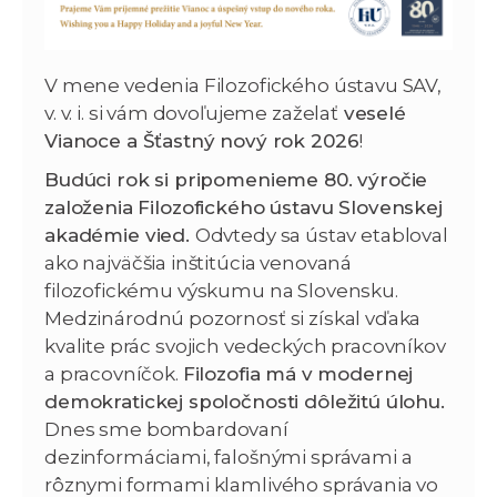
V mene vedenia Filozofického ústavu SAV,
v. v. i. si vám dovoľujeme zaželať
veselé
Vianoce a Šťastný nový rok 2026
!
Budúci rok si pripomenieme 80. výročie
založenia Filozofického ústavu Slovenskej
akadémie vied.
Odvtedy sa ústav etabloval
ako najväčšia inštitúcia venovaná
filozofickému výskumu na Slovensku.
Medzinárodnú pozornosť si získal vďaka
kvalite prác svojich vedeckých pracovníkov
a pracovníčok.
Filozofia má v modernej
demokratickej spoločnosti dôležitú úlohu.
Dnes sme bombardovaní
dezinformáciami, falošnými správami a
rôznymi formami klamlivého správania vo