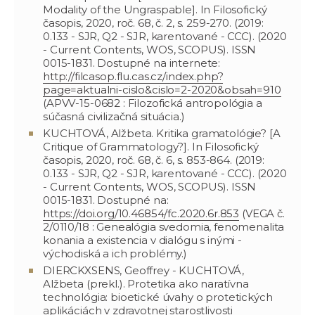
Modality of the Ungraspable]. In Filosofický
časopis, 2020, roč. 68, č. 2, s. 259-270. (2019:
0.133 - SJR, Q2 - SJR, karentované - CCC). (2020
- Current Contents, WOS, SCOPUS). ISSN
0015-1831. Dostupné na internete:
http://filcasop.flu.cas.cz/index.php?
page=aktualni-cislo&cislo=2-2020&obsah=910
(APVV-15-0682 : Filozofická antropológia a
súčasná civilizačná situácia.)
KUCHTOVÁ, Alžbeta. Kritika gramatológie? [A
Critique of Grammatology?]. In Filosofický
časopis, 2020, roč. 68, č. 6, s. 853-864. (2019:
0.133 - SJR, Q2 - SJR, karentované - CCC). (2020
- Current Contents, WOS, SCOPUS). ISSN
0015-1831. Dostupné na:
https://doi.org/10.46854/fc.2020.6r.853
(VEGA č.
2/0110/18 : Genealógia svedomia, fenomenalita
konania a existencia v dialógu s inými -
východiská a ich problémy.)
DIERCKXSENS, Geoffrey - KUCHTOVÁ,
Alžbeta (prekl.). Protetika ako naratívna
technológia: bioetické úvahy o protetických
aplikáciách v zdravotnej starostlivosti