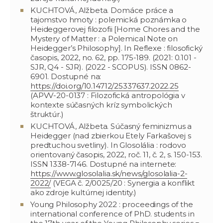
KUCHTOVÁ, Alžbeta. Domáce práce a
tajomstvo hmoty : polemická poznámka o
Heideggerovej filozofii [Home Chores and the
Mystery of Matter : a Polemical Note on
Heidegger’s Philosophy]. In Reflexe : filosofický
časopis, 2022, no. 62, pp. 175-189. (2021: 0.101 -
SJR, Q4 - SJR). (2022 - SCOPUS). ISSN 0862-
6901. Dostupné na:
https://doi.org/10.14712/25337637.2022.25
(APVV-20-0137 : Filozofická antropológia v
kontexte súčasných kríz symbolických
štruktúr.)
KUCHTOVÁ, Alžbeta. Súčasný feminizmus a
Heidegger (nad zbierkou Etely Farkašovej s
predtuchou svetliny). In Glosolália : rodovo
orientovaný časopis, 2022, roč. 11, č. 2, s. 150-153.
ISSN 1338-7146. Dostupné na internete:
https://www.glosolalia.sk/news/glosolalia-2-
2022/
(VEGA č. 2/0025/20 : Synergia a konflikt
ako zdroje kultúrnej identity.)
Young Philosophy 2022 : proceedings of the
international conference of PhD. students in