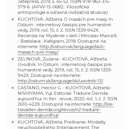
Jatepress, 2019, s. 45-52. ISBN 978-963-315-
379-6. (APVV-15-0682 : Filozofická
antropológia a súčasná civilizačná situácia.)
KUCHTOVÁ, Alžbeta. O masách pre masy. In
Ostium : internetový časopis pre humanitné
vedy, 2019, roč. 15, č. 2. ISSN 1339-942X.
Recenzia na: Myslenie v sieti / Miroslav Marcelli.
- Bratislava : Kalligram, 2018. Dostupné na
internete:
http://ostium.sk/language/sk/o-
masach-pre-masy/
ZELINOVÁ, Zuzana - KUCHTOVÁ, Alžbeta.
Úvodník. In Ostium : internetový časopis pre
humanitné vedy, 2019, roč. 15, č. 2. ISSN 1339-
942X. Dostupné na internete:
http://ostium.sk/language/sk/uvodnik-13/
CASTANO, Hector G. - KUCHTOVÁ, Alžbeta -
NISHIYAMA, Yuji. Editorial. Traduire Derrida
aujourd’hui. In Iter : revue, 2020, roč. 1, č. 2. ISSN
2610-4229. Dostupné na internete:
http://lire-
travailler-derrida.org/revue/n2-traduire-
derrida-aujourdhui/
KUCHTOVÁ, Alžbeta. Prelínanie. Modality
neuchopiteľného [Interlacement. The