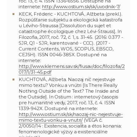
roč. 13, č. 4. ISSN 1336-6556. Dostupné na
internete:
http://www.ostium.sk/sk/uvodnik-7/
KECK, Fréderic - KUCHTOVÁ, Alžbeta (prekl.).
Rozpúšťanie subjektu a ekologická katastrofa
u Léviho-Straussa [Dissolution du sujet et
catastrophe écologique chez Lévi-Strauss]. In
Filozofia, 2017, roč. 72, č. 1, s. 31-45. (2016: 0.377 -
SJR, Q1 - SJR, karentované - CCC). (2017 -
Current Contents, WOS, SCOPUS, EBSCO,
CEJSH). ISSN 0046-385X. Dostupné na
internete:
http://www.klemens.sav.sk/fiusav/doc/filozofia/2
017/1/31-45.pdf
KUCHTOVÁ, Alžbeta. Naozaj nič nejestvuje
mimo textu? Vonku a vnútri [Is There Really
Nothing Outside of the Text? The Inside and
the Outside]. In Ostium : internetový časopis
pre humanitné vedy, 2017, roč. 13, č. 4. ISSN
1339-942X. Dostupné na internete:
http://www.ostium.sk/sk/naozaj-nic-nejestvuje-
mimo-textu-vonku-a-vnutri/
(VEGA č.
2/0050/14 : Existencia, socialita a étos konania:
fenomenologické výzvy a existenciálne