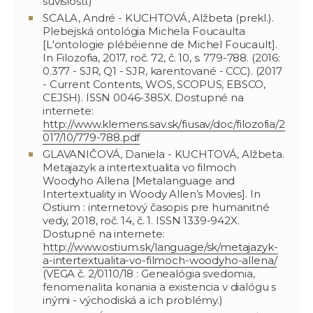
súvislosti.)
SCALA, André - KUCHTOVÁ, Alžbeta (prekl.).
Plebejská ontológia Michela Foucaulta
[L'ontologie plébéienne de Michel Foucault].
In Filozofia, 2017, roč. 72, č. 10, s. 779-788. (2016:
0.377 - SJR, Q1 - SJR, karentované - CCC). (2017
- Current Contents, WOS, SCOPUS, EBSCO,
CEJSH). ISSN 0046-385X. Dostupné na
internete:
http://www.klemens.sav.sk/fiusav/doc/filozofia/2
017/10/779-788.pdf
GLAVANIČOVÁ, Daniela - KUCHTOVÁ, Alžbeta.
Metajazyk a intertextualita vo filmoch
Woodyho Allena [Metalanguage and
Intertextuality in Woody Allen’s Movies]. In
Ostium : internetový časopis pre humanitné
vedy, 2018, roč. 14, č. 1. ISSN 1339-942X.
Dostupné na internete:
http://www.ostium.sk/language/sk/metajazyk-
a-intertextualita-vo-filmoch-woodyho-allena/
(VEGA č. 2/0110/18 : Genealógia svedomia,
fenomenalita konania a existencia v dialógu s
inými - východiská a ich problémy.)