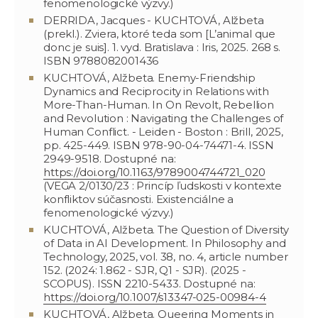
fenomenologické výzvy.)
DERRIDA, Jacques - KUCHTOVÁ, Alžbeta
(prekl.). Zviera, ktoré teda som [L’animal que
donc je suis]. 1. vyd. Bratislava : Iris, 2025. 268 s.
ISBN 9788082001436
KUCHTOVÁ, Alžbeta. Enemy-Friendship
Dynamics and Reciprocity in Relations with
More-Than-Human. In On Revolt, Rebellion
and Revolution : Navigating the Challenges of
Human Conflict. - Leiden - Boston : Brill, 2025,
pp. 425-449. ISBN 978-90-04-74471-4. ISSN
2949-9518. Dostupné na:
https://doi.org/10.1163/9789004744721_020
(VEGA 2/0130/23 : Princíp ľudskosti v kontexte
konfliktov súčasnosti. Existenciálne a
fenomenologické výzvy.)
KUCHTOVÁ, Alžbeta. The Question of Diversity
of Data in AI Development. In Philosophy and
Technology, 2025, vol. 38, no. 4, article number
152. (2024: 1.862 - SJR, Q1 - SJR). (2025 -
SCOPUS). ISSN 2210-5433. Dostupné na:
https://doi.org/10.1007/s13347-025-00984-4
KUCHTOVÁ, Alžbeta. Queering Moments in