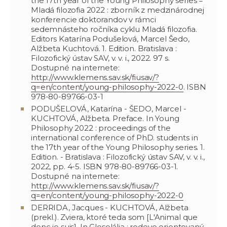
the 17th year of the Young Philosophy series =
Mladá filozofia 2022 : zborník z medzinárodnej
konferencie doktorandov v rámci
sedemnásteho ročníka cyklu Mladá filozofia.
Editors Katarína Podušelová, Marcel Šedo,
Alžbeta Kuchtová. 1. Edition. Bratislava :
Filozofický ústav SAV, v. v. i., 2022. 97 s.
Dostupné na internete:
http://www.klemens.sav.sk/fiusav/?
q=en/content/young-philosophy-2022-0
. ISBN
978-80-89766-03-1
PODUŠELOVÁ, Katarína - ŠEDO, Marcel -
KUCHTOVÁ, Alžbeta. Preface. In Young
Philosophy 2022 : proceedings of the
international conference of PhD. students in
the 17th year of the Young Philosophy series. 1.
Edition. - Bratislava : Filozofický ústav SAV, v. v. i.,
2022, pp. 4-5. ISBN 978-80-89766-03-1.
Dostupné na internete:
http://www.klemens.sav.sk/fiusav/?
q=en/content/young-philosophy-2022-0
DERRIDA, Jacques - KUCHTOVÁ, Alžbeta
(prekl.). Zviera, ktoré teda som [L'Animal que
donc je suis]. In Glosolália : rodovo orientovaný