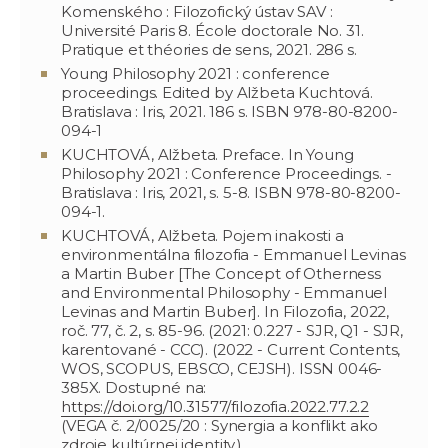
Komenského : Filozofický ústav SAV :
Université Paris 8. École doctorale No. 31.
Pratique et théories de sens, 2021. 286 s.
Young Philosophy 2021 : conference
proceedings. Edited by Alžbeta Kuchtová.
Bratislava : Iris, 2021. 186 s. ISBN 978-80-8200-
094-1
KUCHTOVÁ, Alžbeta. Preface. In Young
Philosophy 2021 : Conference Proceedings. -
Bratislava : Iris, 2021, s. 5-8. ISBN 978-80-8200-
094-1.
KUCHTOVÁ, Alžbeta. Pojem inakosti a
environmentálna filozofia - Emmanuel Levinas
a Martin Buber [The Concept of Otherness
and Environmental Philosophy - Emmanuel
Levinas and Martin Buber]. In Filozofia, 2022,
roč. 77, č. 2, s. 85-96. (2021: 0.227 - SJR, Q1 - SJR,
karentované - CCC). (2022 - Current Contents,
WOS, SCOPUS, EBSCO, CEJSH). ISSN 0046-
385X. Dostupné na:
https://doi.org/10.31577/filozofia.2022.77.2.2
(VEGA č. 2/0025/20 : Synergia a konflikt ako
zdroje kultúrnej identity.)