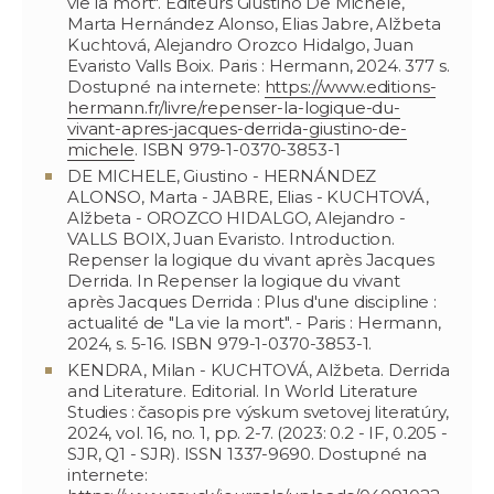
vie la mort". Éditeurs Giustino De Michele,
Marta Hernández Alonso, Elias Jabre, Alžbeta
Kuchtová, Alejandro Orozco Hidalgo, Juan
Evaristo Valls Boix. Paris : Hermann, 2024. 377 s.
Dostupné na internete:
https://www.editions-
hermann.fr/livre/repenser-la-logique-du-
vivant-apres-jacques-derrida-giustino-de-
michele
. ISBN 979-1-0370-3853-1
DE MICHELE, Giustino - HERNÁNDEZ
ALONSO, Marta - JABRE, Elias - KUCHTOVÁ,
Alžbeta - OROZCO HIDALGO, Alejandro -
VALLS BOIX, Juan Evaristo. Introduction.
Repenser la logique du vivant après Jacques
Derrida. In Repenser la logique du vivant
après Jacques Derrida : Plus d'une discipline :
actualité de "La vie la mort". - Paris : Hermann,
2024, s. 5-16. ISBN 979-1-0370-3853-1.
KENDRA, Milan - KUCHTOVÁ, Alžbeta. Derrida
and Literature. Editorial. In World Literature
Studies : časopis pre výskum svetovej literatúry,
2024, vol. 16, no. 1, pp. 2-7. (2023: 0.2 - IF, 0.205 -
SJR, Q1 - SJR). ISSN 1337-9690. Dostupné na
internete: