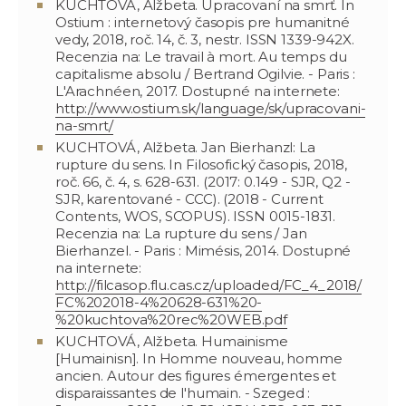
KUCHTOVÁ, Alžbeta. Upracovaní na smrť. In
Ostium : internetový časopis pre humanitné
vedy, 2018, roč. 14, č. 3, nestr. ISSN 1339-942X.
Recenzia na: Le travail à mort. Au temps du
capitalisme absolu / Bertrand Ogilvie. - Paris :
L'Arachnéen, 2017. Dostupné na internete:
http://www.ostium.sk/language/sk/upracovani-
na-smrt/
KUCHTOVÁ, Alžbeta. Jan Bierhanzl: La
rupture du sens. In Filosofický časopis, 2018,
roč. 66, č. 4, s. 628-631. (2017: 0.149 - SJR, Q2 -
SJR, karentované - CCC). (2018 - Current
Contents, WOS, SCOPUS). ISSN 0015-1831.
Recenzia na: La rupture du sens / Jan
Bierhanzel. - Paris : Mimésis, 2014. Dostupné
na internete:
http://filcasop.flu.cas.cz/uploaded/FC_4_2018/
FC%202018-4%20628-631%20-
%20kuchtova%20rec%20WEB.pdf
KUCHTOVÁ, Alžbeta. Humainisme
[Humainisn]. In Homme nouveau, homme
ancien. Autour des figures émergentes et
disparaissantes de l'humain. - Szeged :