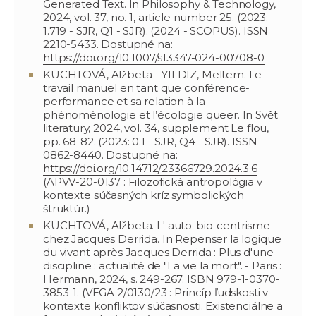
Generated Text. In Philosophy & Technology,
2024, vol. 37, no. 1, article number 25. (2023:
1.719 - SJR, Q1 - SJR). (2024 - SCOPUS). ISSN
2210-5433. Dostupné na:
https://doi.org/10.1007/s13347-024-00708-0
KUCHTOVÁ, Alžbeta - YILDIZ, Meltem. Le
travail manuel en tant que conférence-
performance et sa relation à la
phénoménologie et l’écologie queer. In Svět
literatury, 2024, vol. 34, supplement Le flou,
pp. 68-82. (2023: 0.1 - SJR, Q4 - SJR). ISSN
0862-8440. Dostupné na:
https://doi.org/10.14712/23366729.2024.3.6
(APVV-20-0137 : Filozofická antropológia v
kontexte súčasných kríz symbolických
štruktúr.)
KUCHTOVÁ, Alžbeta. L' auto-bio-centrisme
chez Jacques Derrida. In Repenser la logique
du vivant après Jacques Derrida : Plus d'une
discipline : actualité de "La vie la mort". - Paris :
Hermann, 2024, s. 249-267. ISBN 979-1-0370-
3853-1. (VEGA 2/0130/23 : Princíp ľudskosti v
kontexte konfliktov súčasnosti. Existenciálne a