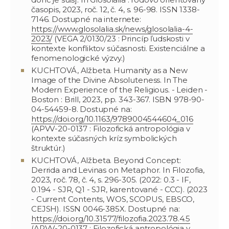
časopis, 2023, roč. 12, č. 4, s. 96-98. ISSN 1338-
7146. Dostupné na internete:
https://www.glosolalia.sk/news/glosolalia-4-
2023/
(VEGA 2/0130/23 : Princíp ľudskosti v
kontexte konfliktov súčasnosti. Existenciálne a
fenomenologické výzvy.)
KUCHTOVÁ, Alžbeta. Humanity as a New
Image of the Divine Absoluteness. In The
Modern Experience of the Religious. - Leiden -
Boston : Brill, 2023, pp. 343-367. ISBN 978-90-
04-54459-8. Dostupné na:
https://doi.org/10.1163/9789004544604_016
(APVV-20-0137 : Filozofická antropológia v
kontexte súčasných kríz symbolických
štruktúr.)
KUCHTOVÁ, Alžbeta. Beyond Concept:
Derrida and Levinas on Metaphor. In Filozofia,
2023, roč. 78, č. 4, s. 296-305. (2022: 0.3 - IF,
0.194 - SJR, Q1 - SJR, karentované - CCC). (2023
- Current Contents, WOS, SCOPUS, EBSCO,
CEJSH). ISSN 0046-385X. Dostupné na:
https://doi.org/10.31577/filozofia.2023.78.4.5
(APVV-20-0137 : Filozofická antropológia v