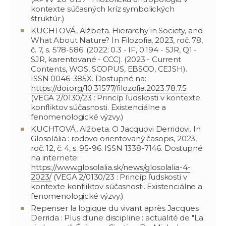
kontexte súčasných kríz symbolických
štruktúr.)
KUCHTOVÁ, Alžbeta. Hierarchy in Society, and
What About Nature? In Filozofia, 2023, roč. 78,
č. 7, s. 578-586. (2022: 0.3 - IF, 0.194 - SJR, Q1 -
SJR, karentované - CCC). (2023 - Current
Contents, WOS, SCOPUS, EBSCO, CEJSH).
ISSN 0046-385X. Dostupné na:
https://doi.org/10.31577/filozofia.2023.78.7.5
(VEGA 2/0130/23 : Princíp ľudskosti v kontexte
konfliktov súčasnosti. Existenciálne a
fenomenologické výzvy.)
KUCHTOVÁ, Alžbeta. O Jacquovi Derridovi. In
Glosolália : rodovo orientovaný časopis, 2023,
roč. 12, č. 4, s. 95-96. ISSN 1338-7146. Dostupné
na internete:
https://www.glosolalia.sk/news/glosolalia-4-
2023/
(VEGA 2/0130/23 : Princíp ľudskosti v
kontexte konfliktov súčasnosti. Existenciálne a
fenomenologické výzvy.)
Repenser la logique du vivant après Jacques
Derrida : Plus d'une discipline : actualité de "La