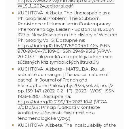
https://www.sav.sk/journals/uploads/04091022
WLS_1_2024_editorial.pdf
KUCHTOVÁ, Alžbeta. The Ungraspable as a
Philosophical Problem : The Stubborn
Persistence of Humanism in Contemporary
Phenomenology. Leiden - Boston : Brill, 2024.
327 p. New Research in the History of Western
Philosophy, Vol. 5. Dostupné na:
https://doi.org/10.1163/9789004701465
. ISBN
978-90-04-70109-0. ISSN 2949-9518 (APVV-
20-0137 : Filozofická antropológia v kontexte
súčasných kríz symbolických štruktúr.)
KUCHTOVÁ, Alžbeta - MATSUBA, Rui. La
radicalité du manger [The radical nature of
eating]. In Journal of French and
Francophone Philosophy, 2023, vol. 31, no. 1/2,
pp. 139-147. (2022: 0.2 - IF). (2023 - WOS). ISSN
1936-6280. Dostupné na:
https://doi.org/10.5195/jffp.2023.1041
(VEGA
2/0130/23 : Princíp ľudskosti v kontexte
konfliktov súčasnosti. Existenciálne a
fenomenologické výzvy.)
KUCHTOVÁ, Alžbeta. The Incalculability of the