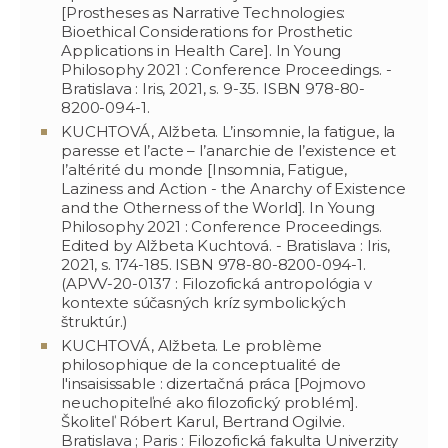
[Prostheses as Narrative Technologies:
Bioethical Considerations for Prosthetic
Applications in Health Care]. In Young
Philosophy 2021 : Conference Proceedings. -
Bratislava : Iris, 2021, s. 9-35. ISBN 978-80-
8200-094-1.
KUCHTOVÁ, Alžbeta. L’insomnie, la fatigue, la
paresse et l’acte – l’anarchie de l’existence et
l’altérité du monde [Insomnia, Fatigue,
Laziness and Action - the Anarchy of Existence
and the Otherness of the World]. In Young
Philosophy 2021 : Conference Proceedings.
Edited by Alžbeta Kuchtová. - Bratislava : Iris,
2021, s. 174-185. ISBN 978-80-8200-094-1.
(APVV-20-0137 : Filozofická antropológia v
kontexte súčasných kríz symbolických
štruktúr.)
KUCHTOVÁ, Alžbeta. Le problème
philosophique de la conceptualité de
l'insaisissable : dizertačná práca [Pojmovo
neuchopiteľné ako filozofický problém].
Školiteľ Róbert Karul, Bertrand Ogilvie.
Bratislava ; Paris : Filozofická fakulta Univerzity