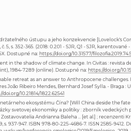
ržateľného ústupu a jeho konzekvencie [Lovelock's Conc
, č. 5, s. 352-365. (2018: 0.201 - SJR, Q1 - SJR, karentovan
5X. Dostupné na:
https://doi.org/10.31577/filozofia.2019.74.5
n the shadow of climate change. In Civitas : revista de ciê
int), 1984-7289 (online). Dostupné na:
https://doi.org/10
nable retreat as an answer to Anthropocene challenges.
es João Ribeiro Mendes, Bernhard Josef Sylla. - Braga : U
://doi.org/10.21814/1822.62541
etárneho ekosystému Čína? [Will China deside the fate 
zky svetovej ekonomiky a politiky : zborník vedeckých 
. Zostavovatelia Andrianna Baleha ... [et al.] ; recenzenti K
2019, s. 937-947. ISBN 978-80-225-4686-7. ISSN 2585-9412. 
eda-vyskum/konferencia-smolenice/2019/Smolenice_2019_