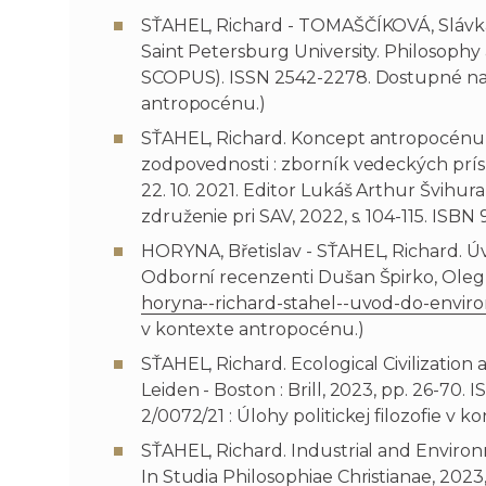
SŤAHEL, Richard - TOMAŠČÍKOVÁ, Slávka. T
Saint Petersburg University. Philosophy an
SCOPUS). ISSN 2542-2278. Dostupné n
antropocénu.)
SŤAHEL, Richard. Koncept antropocénu a
zodpovednosti : zborník vedeckých prís
22. 10. 2021. Editor Lukáš Arthur Švihura 
združenie pri SAV, 2022, s. 104-115. ISB
HORYNA, Břetislav - SŤAHEL, Richard. Úvo
Odborní recenzenti Dušan Špirko, Oleg S
horyna--richard-stahel--uvod-do-environm
v kontexte antropocénu.)
SŤAHEL, Richard. Ecological Civilization
Leiden - Boston : Brill, 2023, pp. 26-7
2/0072/21 : Úlohy politickej filozofie v 
SŤAHEL, Richard. Industrial and Environ
In Studia Philosophiae Christianae, 2023,