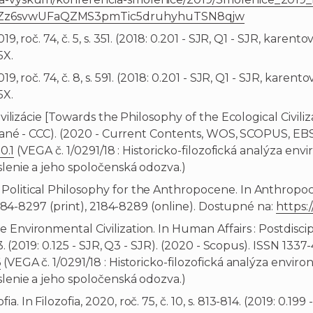
86Zz6svwUFaQZMS3pmTic5druhyhuTSN8qjw
19, roč. 74, č. 5, s. 351. (2018: 0.201 - SJR, Q1 - SJR, kare
5X.
19, roč. 74, č. 8, s. 591. (2018: 0.201 - SJR, Q1 - SJR, kare
5X.
ilizácie [Towards the Philosophy of the Ecological Civilizatio
ntované - CCC). (2020 - Current Contents, WOS, SCOPUS, 
0.1
(VEGA č. 1/0291/18 : Historicko-filozofická analýza e
slenie a jeho spoločenská odozva.)
Political Philosophy for the Anthropocene. In Anthropoc
N 2184-8297 (print), 2184-8289 (online). Dostupné na:
https:
 Environmental Civilization. In Human Affairs : Postdisci
73. (2019: 0.125 - SJR, Q3 - SJR). (2020 - Scopus). ISSN 133
6
(VEGA č. 1/0291/18 : Historicko-filozofická analýza env
slenie a jeho spoločenská odozva.)
 In Filozofia, 2020, roč. 75, č. 10, s. 813-814. (2019: 0.199