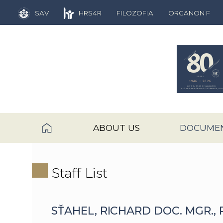
SAV
HRS4R
FILOZOFIA
ORGANON F
ABOUT US
DOCUME
Staff List
SŤAHEL, RICHARD DOC. MGR., 