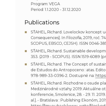
Program: VEGA
Period: 1.1.2020 - 31.12.2020
Publications
SŤAHEL, Richard. Lovelockov koncept ud
Consequences]. In Filozofia, 2019, roč. 74
SCOPUS, EBSCO, CEJSH). ISSN 0046-38
SŤAHEL, Richard. Sustainable development i
353. (2019 - SCOPUS). ISSN 1519-6089 (pr
SŤAHEL, Richard. The Concept of sustai
de Estudos do Antropoceno : atas. Editor
978-989-33-0396-2. Dostupné na:
https
SŤAHEL, Richard. Rozhodne o osude plan
Medzinárodné vzťahy 2019: Aktuálne otá
konferencie, Smolenice, 28. - 29. 11. 2019
al.]. - Bratislava : Publishing Ekonóm, 
https://fmv.euba.sk/www_write/files/v