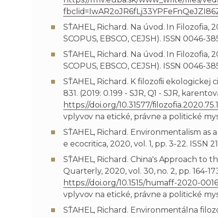
fbclid=IwAR2oJR6fLj33YPFeFnQeJZI
SŤAHEL, Richard. Na úvod. In Filozofia, 20
SCOPUS, EBSCO, CEJSH). ISSN 0046-38
SŤAHEL, Richard. Na úvod. In Filozofia, 20
SCOPUS, EBSCO, CEJSH). ISSN 0046-38
SŤAHEL, Richard. K filozofii ekologickej civ
831. (2019: 0.199 - SJR, Q1 - SJR, kare
https://doi.org/10.31577/filozofia.2020.75.1
vplyvov na etické, právne a politické my
SŤAHEL, Richard. Environmentalism as a 
e ecocritica, 2020, vol. 1, pp. 3-22. ISS
SŤAHEL, Richard. China's Approach to the
Quarterly, 2020, vol. 30, no. 2, pp. 164-1
https://doi.org/10.1515/humaff-2020-001
vplyvov na etické, právne a politické my
SŤAHEL, Richard. Environmentálna filozofia.