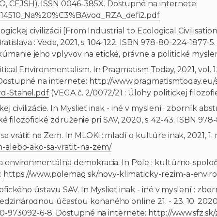
, CEJSH). ISSN 0046-385X. Dostupné na internete:
121814510_Na%20%C3%BAvod_RZA_defi2.pdf
gickej civilizácii [From Industrial to Ecological Civilisat
- Bratislava : Veda, 2021, s. 104-122. ISBN 978-80-224-1877-5.
manie jeho vplyvov na etické, právne a politické myslen
ical Environmentalism. In Pragmatism Today, 2021, vol. 12, 
 Dostupné na internete:
http://www.pragmatismtoday.eu
rd-Stahel.pdf
(VEGA č. 2/0072/21 : Úlohy politickej filozo
ivilizácie. In Myslieť inak - iné v myslení : zborník abstra
nské filozofické združenie pri SAV, 2020, s. 42-43. ISBN 97
a vrátiť na Zem. In MLOKi : mladí o kultúre inak, 2021, 
n-alebo-ako-sa-vratit-na-zem/
 a environmentálna demokracia. In Pole : kultúrno-spolo
:
https://www.polemag.sk/novy-klimaticky-rezim-a-envi
zofického ústavu SAV. In Myslieť inak - iné v myslení : zb
zinárodnou účasťou konaného online 21. - 23. 10. 2020. -
8-80-973092-6-8. Dostupné na internete:
http://www.sfz.sk