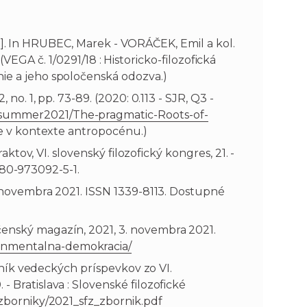
ion]. In HRUBEC, Marek - VORÁČEK, Emil a kol.
 (VEGA č. 1/0291/18 : Historicko-filozofická
ie a jeho spoločenská odozva.)
no. 1, pp. 73-89. (2020: 0.113 - SJR, Q3 -
/summer2021/The-pragmatic-Roots-of-
fie v kontexte antropocénu.)
ktov, VI. slovenský filozofický kongres, 21. -
8-80-973092-5-1.
1. novembra 2021. ISSN 1339-8113. Dostupné
čenský magazín, 2021, 3. novembra 2021.
ronmentalna-demokracia/
orník vedeckých príspevkov zo VI.
 Bratislava : Slovenské filozofické
/zborniky/2021_sfz_zbornik.pdf