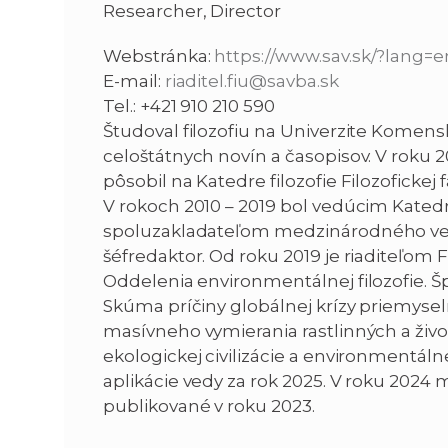
Researcher, Director
Webstránka:
https://www.sav.sk/?lang=
E-mail:
riaditel.fiu@savba.sk
Tel.: +421 910 210 590
Študoval filozofiu na Univerzite Komensk
celoštátnych novín a časopisov. V roku 2
pôsobil na Katedre filozofie Filozofickej f
V rokoch 2010 – 2019 bol vedúcim Katedry f
spoluzakladateľom medzinárodného vedec
šéfredaktor. Od roku 2019 je riaditeľom 
Oddelenia environmentálnej filozofie. Špe
Skúma príčiny globálnej krízy priemyselne
masívneho vymierania rastlinných a ži
ekologickej civilizácie a environmentá
aplikácie vedy za rok 2025. V roku 202
publikované v roku 2023.