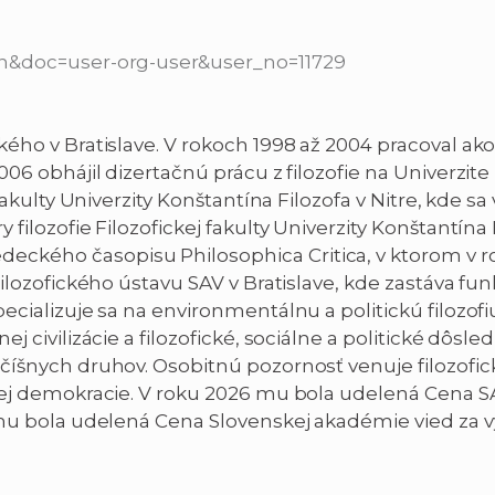
en&doc=user-org-user&user_no=11729
ého v Bratislave. V rokoch 1998 až 2004 pracoval ako
006 obhájil dizertačnú prácu z filozofie na Univerzi
akulty Univerzity Konštantína Filozofa v Nitre, kde sa v
ilozofie Filozofickej fakulty Univerzity Konštantína Fi
kého časopisu Philosophica Critica, v ktorom v ro
Filozofického ústavu SAV v Bratislave, kde zastáva fu
cializuje sa na environmentálnu a politickú filozofiu,
j civilizácie a filozofické, sociálne a politické dôsle
vočíšnych druhov. Osobitnú pozornosť venuje filozo
lnej demokracie. V roku 2026 mu bola udelená Cena S
4 mu bola udelená Cena Slovenskej akadémie vied za