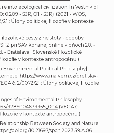
nto ecological civilization. In Vestnik of
0: 0.209 - SJR, Q1 - SJR). (2021 - WOS,
21 : Úlohy politickej filozofie v kontexte
ozofické cesty z neistoty - podoby
FZ pri SAV konanej online v dňoch 20. -
 - Bratislava : Slovenské filozofické
 filozofie v kontexte antropocénu.)
o Environmental Political Philosophy].
nternete:
https://www.malvern.cz/bretislav-
A č. 2/0072/21 : Úlohy politickej filozofie
lenges of Environmental Philosophy. -
0.1163/9789004679955_004
(VEGA č.
j filozofie v kontexte antropocénu.)
d Relationship Between Society and Nature.
ttps://doi.org/10.21697/spch.2023.59.A.06