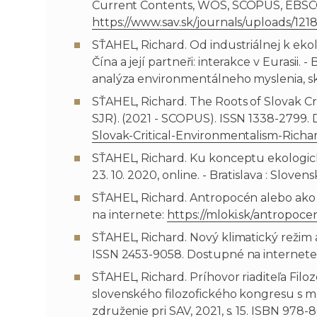
Current Contents, WOS, SCOPUS, EBSCO
https://www.sav.sk/journals/uploads/
SŤAHEL, Richard. Od industriálnej k ekolo
Čína a její partneři: interakce v Eurasii. 
analýza environmentálneho myslenia, skú
SŤAHEL, Richard. The Roots of Slovak Crit
SJR). (2021 - SCOPUS). ISSN 1338-2799.
Slovak-Critical-Environmentalism-Richa
SŤAHEL, Richard. Ku konceptu ekologickej c
23. 10. 2020, online. - Bratislava : Slove
SŤAHEL, Richard. Antropocén alebo ako s
na internete:
https://mloki.sk/antropoce
SŤAHEL, Richard. Nový klimatický režim
ISSN 2453-9058. Dostupné na internete
SŤAHEL, Richard. Príhovor riaditeľa Filo
slovenského filozofického kongresu s med
združenie pri SAV, 2021, s. 15. ISBN 97