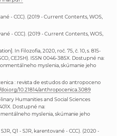
ntované - CCC). (2019 - Current Contents, WOS,
ntované - CCC). (2019 - Current Contents, WOS,
n]. In Filozofia, 2020, roč. 75, č. 10, s. 815-
EBSCO, CEJSH). ISSN 0046-385X. Dostupné na:
nvironmentálneho myslenia, skúmanie jeho
enica : revista de estudos do antropoceno
//doi.org/10.21814/anthropocenica.3089
plinary Humanities and Social Sciences
7-401X. Dostupné na:
ironmentálneho myslenia, skúmanie jeho
 - SJR, Q1 - SJR, karentované - CCC). (2020 -