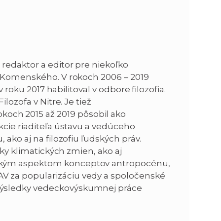
 redaktor a editor pre niekoľko
te Komenského. V rokoch 2006 – 2019
 roku 2017 habilitoval v odbore filozofia.
lozofa v Nitre. Je tiež
koch 2015 až 2019 pôsobil ako
nkcie riaditeľa ústavu a vedúceho
 ako aj na filozofiu ľudských práv.
dky klimatických zmien, ako aj
fickým aspektom konceptov antropocénu,
AV za popularizáciu vedy a spoločenské
 výsledky vedeckovýskumnej práce