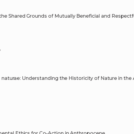
e Shared Grounds of Mutually Beneficial and Respectful
y
a naturae: Understanding the Historicity of Nature in th
ntal Ethics for Co-Action in Anthropocene