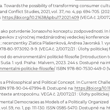
owards the possibility of transforming consumer culture i
d Conflict Studies, 2021, vol. 37, no. 4, pp. 694-705. (202
a:
https://doi.org/10.21638/spbu17.2021.409
(VEGA č. 2/0072/
ko potvrdenie Jonasovho konceptu zodpovednosti. In Fil
pevkov z výročnej medzinárodnej vedeckej konferencie S
; recenzentky Zlatica Plašienková, Andrea Javorská. 1. vyd.
N 978-80-973092-9-9. (VEGA č. 2/0072/21 : Úlohy politickej
d do environmentální politické filosofie [Introduction t
uša. 1. vyd. Praha : Malvern, 2023. 244 s. Dostupné na i
entalni-politicke-filosofie/
. ISBN 978-80-7530-449-0 (VEG
 as a Philosophical and Political Concept. In Current Chal
0. ISBN 978-90-04-67994-8. Dostupné na:
https://doi.org/1
kontexte antropocénu. VEGA č. 2/0072/21 : Úlohy politicke
mental Democracies as Models of a Politically Organize
 vol. 59, no. 1, pp. 111-130. ISSN 0585-5470. Dostupné na:
h