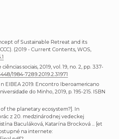
ept of Sustainable Retreat and its
é - CCC). (2019 - Current Contents, WOS,
.1
ncias sociais, 2019, vol. 19, no. 2, pp. 337-
.15448/1984-7289.2019.2.31971
 In EIBEA 2019. Encontro Iberoamericano
niversidade do Minho, 2019, p. 195-215. ISBN
of the planetary ecosystem?]. In
prác z 20. medzinárodnej vedeckej
ristína Baculáková, Katarína Brocková ... [et
Dostupné na internete:
Final.pdf?